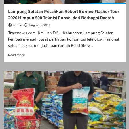
Merekatkan
Ikatan
Lampung Selatan Pecahkan Rekor! Borneo Flasher Tour
Keluarga
2026 Himpun 500 Teknisi Ponsel dari Berbagai Daerah
admin
6 Agustus 2026
Transsewu.com |KALIANDA – Kabupaten Lampung Selatan
kembali menjadi pusat perhatian komunitas teknologi nasional
setelah sukses menjadi tuan rumah Road Show...
Read
Read More
more
about
Lampung
Selatan
Pecahkan
Rekor!
Borneo
Flasher
Tour
2026
Himpun
500
Teknisi