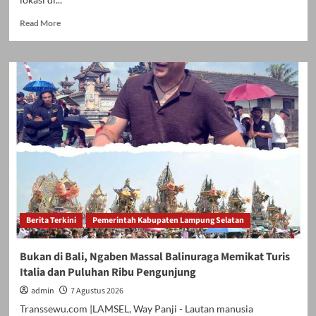
Read
Read More
more
about
SELAMA
INI
MULUS
BERAKSI,
TERNYATA
PELAKUNYA
“ORANG
DALAM”,
DELAPAN
KALI
MENCURI
DI
Berita Terkini
Pemerintah Kabupaten Lampung Selatan
CANDIPURO
Bukan di Bali, Ngaben Massal Balinuraga Memikat Turis
Italia dan Puluhan Ribu Pengunjung
admin
7 Agustus 2026
Transsewu.com |LAMSEL, Way Panji - Lautan manusia