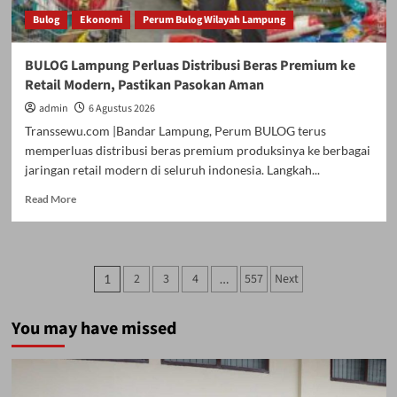
Ponsel
Bulog
Ekonomi
Perum Bulog Wilayah Lampung
dari
Berbagai
Daerah
BULOG Lampung Perluas Distribusi Beras Premium ke
Retail Modern, Pastikan Pasokan Aman
admin
6 Agustus 2026
Transsewu.com |Bandar Lampung, Perum BULOG terus
memperluas distribusi beras premium produksinya ke berbagai
jaringan retail modern di seluruh indonesia. Langkah...
Read
Read More
more
about
BULOG
Lampung
Paginasi
2
3
4
557
Next
1
…
Perluas
pos
Distribusi
Beras
You may have missed
Premium
ke
Retail
Modern,