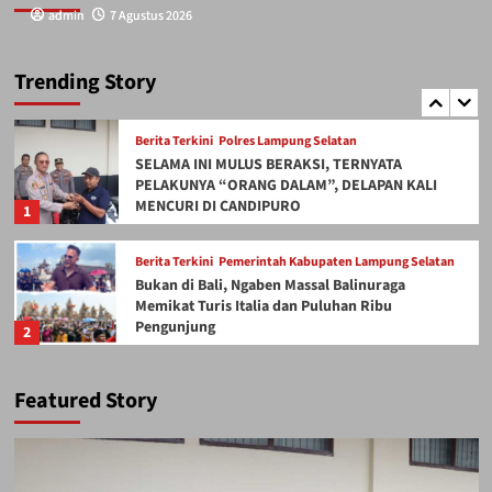
admin
admin
7 Agustus 2026
7 Agustus 2026
Berita Terkini
Pemerintah Kabupaten Lampung Selatan
Lampung Selatan Pecahkan Rekor! Borneo
Flasher Tour 2026 Himpun 500 Teknisi Ponsel
Trending Story
dari Berbagai Daerah
5
Berita Terkini
Polres Lampung Selatan
SELAMA INI MULUS BERAKSI, TERNYATA
PELAKUNYA “ORANG DALAM”, DELAPAN KALI
MENCURI DI CANDIPURO
1
Berita Terkini
Pemerintah Kabupaten Lampung Selatan
Bukan di Bali, Ngaben Massal Balinuraga
Memikat Turis Italia dan Puluhan Ribu
Pengunjung
2
Berita Terkini
Pemerintah Kabupaten Lampung Selatan
Featured Story
Diarak di Atas Bade 24 Meter, Bupati Radityo Egi
Bawa Mimpi Besar Balinuraga Jadi ‘Penglipuran’
Kedua pa
3