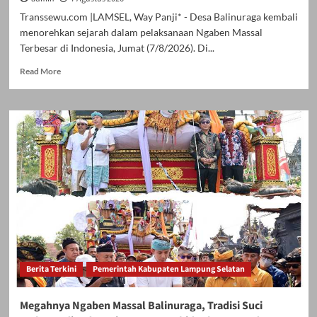
Transsewu.com |LAMSEL, Way Panji* - Desa Balinuraga kembali
menorehkan sejarah dalam pelaksanaan Ngaben Massal
Terbesar di Indonesia, Jumat (7/8/2026). Di...
Read
Read More
more
about
Diarak
di
Atas
Bade
24
Meter,
Bupati
Radityo
Egi
Bawa
Mimpi
Besar
Berita Terkini
Pemerintah Kabupaten Lampung Selatan
Balinuraga
Jadi
‘Penglipuran’
Megahnya Ngaben Massal Balinuraga, Tradisi Suci
Kedua