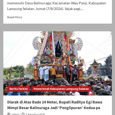
memenuhi Desa Balinuraga, Kecamatan Way Panji, Kabupaten
Lampung Selatan, Jumat (7/8/2026). Sejak pagi,...
Read
Read More
more
about
Bukan
di
Bali,
Ngaben
Massal
Balinuraga
Memikat
Turis
Italia
dan
Puluhan
Ribu
Berita Terkini
Pemerintah Kabupaten Lampung Selatan
Pengunjung
Diarak di Atas Bade 24 Meter, Bupati Radityo Egi Bawa
Mimpi Besar Balinuraga Jadi ‘Penglipuran’ Kedua pa
admin
7 Agustus 2026