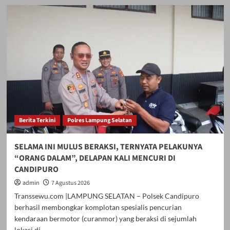
Berita Terkini
Polres Lampung Selatan
SELAMA INI MULUS BERAKSI, TERNYATA PELAKUNYA
“ORANG DALAM”, DELAPAN KALI MENCURI DI
CANDIPURO
admin
7 Agustus 2026
Transsewu.com |LAMPUNG SELATAN – Polsek Candipuro
berhasil membongkar komplotan spesialis pencurian
kendaraan bermotor (curanmor) yang beraksi di sejumlah
lokasi di...