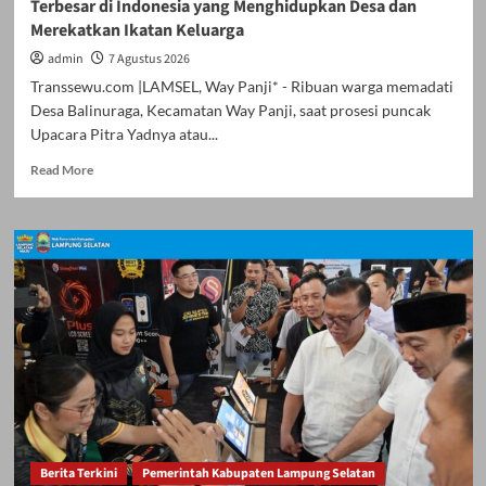
Terbesar di Indonesia yang Menghidupkan Desa dan
pa
Merekatkan Ikatan Keluarga
admin
7 Agustus 2026
Transsewu.com |LAMSEL, Way Panji* - Ribuan warga memadati
Desa Balinuraga, Kecamatan Way Panji, saat prosesi puncak
Upacara Pitra Yadnya atau...
Read
Read More
more
about
Megahnya
Ngaben
Massal
Balinuraga,
Tradisi
Suci
Terbesar
di
Indonesia
yang
Menghidupkan
Desa
Berita Terkini
Pemerintah Kabupaten Lampung Selatan
dan