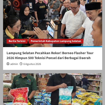
Berita Terkini
Pemerintah Kabupaten Lampung Selatan
Perbaikan Jalan RA Basyid Segera Dimulai,
Pemkab Lampung Selatan Pastikan Mobilitas
Warga Lebih Aman dan Nyaman
4
Artikel
Aku Kibarkan Bendera Merah Putih
Berita Terkini
Pemerintah Kabupaten Lampung Selatan
5
Lampung Selatan Pecahkan Rekor! Borneo Flasher Tour
Berita Terkini
Pemerintah Kabupaten Lampung Selatan
2026 Himpun 500 Teknisi Ponsel dari Berbagai Daerah
Lampung Selatan Pecahkan Rekor! Borneo
Flasher Tour 2026 Himpun 500 Teknisi Ponsel
admin
6 Agustus 2026
dari Berbagai Daerah
1
Bulog
Ekonomi
Perum Bulog Wilayah Lampung
BULOG Lampung Perluas Distribusi Beras
Premium ke Retail Modern, Pastikan Pasokan
Aman
2