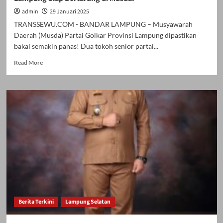
admin
29 Januari 2025
TRANSSEWU.COM - BANDAR LAMPUNG – Musyawarah
Daerah (Musda) Partai Golkar Provinsi Lampung dipastikan
bakal semakin panas! Dua tokoh senior partai...
Read
Read More
more
about
Aprozi
Alam
Sowan
ke
Alzier,
Dua
Tokoh
Golkar
Lampung
Siap
Bertarung
di
Berita Terkini
Lampung Selatan
Musda.