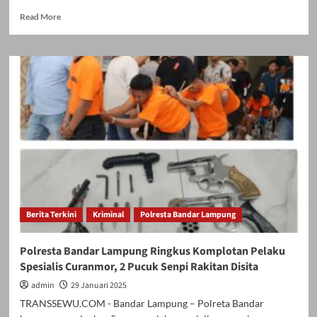
Read
Read More
more
about
Curat
Uang
Tunai
29
Juta
Terungkap,
Kapolsek
Banjar
Agung:
Pelaku
Merupakan
Karyawan
Berita Terkini
Kriminal
Polresta Bandar Lampung
Korban
Polresta Bandar Lampung Ringkus Komplotan Pelaku
Spesialis Curanmor, 2 Pucuk Senpi Rakitan Disita
admin
29 Januari 2025
TRANSSEWU.COM - Bandar Lampung – Polreta Bandar