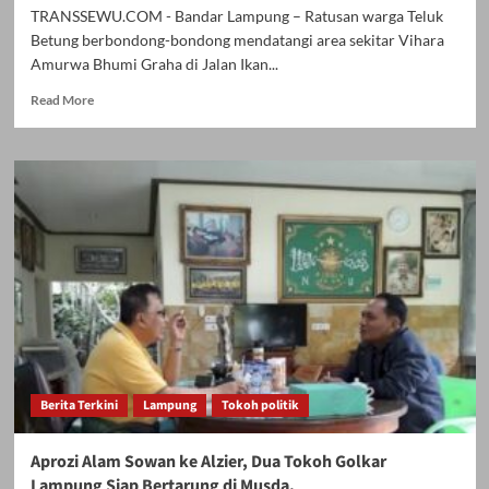
TRANSSEWU.COM - Bandar Lampung – Ratusan warga Teluk
Betung berbondong-bondong mendatangi area sekitar Vihara
Amurwa Bhumi Graha di Jalan Ikan...
Read
Read More
more
about
Polda
Lampung
Perketat
Pengamanan
Pembagian
Angpau
di
Teluk
Betung
Berita Terkini
Lampung
Tokoh politik
Aprozi Alam Sowan ke Alzier, Dua Tokoh Golkar
Lampung Siap Bertarung di Musda.