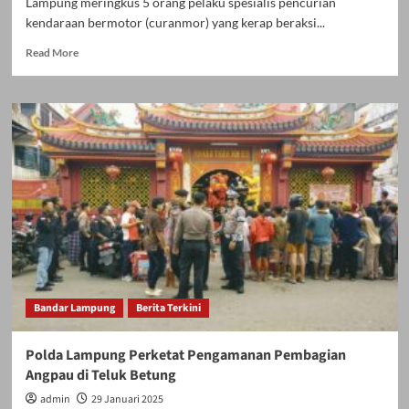
Lampung meringkus 5 orang pelaku spesialis pencurian
kendaraan bermotor (curanmor) yang kerap beraksi...
Read
Read More
more
about
Polresta
Bandar
Lampung
Ringkus
Komplotan
Pelaku
Spesialis
Curanmor,
2
Pucuk
Senpi
Rakitan
Bandar Lampung
Berita Terkini
Disita
Polda Lampung Perketat Pengamanan Pembagian
Angpau di Teluk Betung
admin
29 Januari 2025