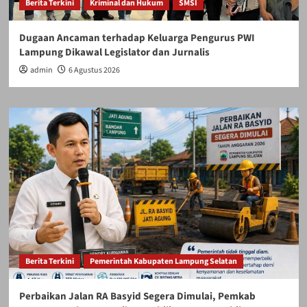
Berita Terkini
Kriminal dan Hukum
SMSI
Dugaan Ancaman terhadap Keluarga Pengurus PWI
Lampung Dikawal Legislator dan Jurnalis
admin
6 Agustus 2026
Berita Terkini
Pemerintah Kabupaten Lampung Selatan
Perbaikan Jalan RA Basyid Segera Dimulai, Pemkab