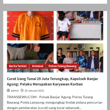
more
about
Ketua
Lembaga
Komando
Garuda
Sakti
Aliansi
Indonesia
menyerahkan
Surat
Mandat
kepada
Ketua
Berita Terkini
Kriminal
Polres Tulang Bawang
DPC
Kota
Bandar
Curat Uang Tunai 29 Juta Terungkap, Kapolsek Banjar
Lampung
Agung: Pelaku Merupakan Karyawan Korban
admin
29 Januari 2025
TRANSSEWU.COM - Polsek Banjar Agung, Polres Tulang
Bawang, Polda Lampung, mengungkap tindak pidana pencurian
dengan pemberatan (curat) uang tunai sebanyak...