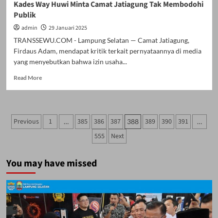
Kades Way Huwi Minta Camat Jatiagung Tak Membodohi
Publik
admin
29 Januari 2025
TRANSSEWU.COM - Lampung Selatan — Camat Jatiagung,
Firdaus Adam, mendapat kritik terkait pernyataannya di media
yang menyebutkan bahwa izin usaha...
Read
Read More
more
about
Kades
Way
Paginasi
Previous
1
385
386
387
389
390
391
…
388
…
Huwi
pos
Minta
555
Next
Camat
Jatiagung
Tak
You may have missed
Membodohi
Publik