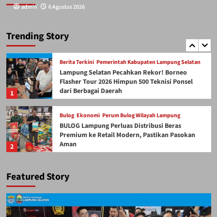
admin
admin
6 Agustus 2026
6 Agustus 2026
Artikel
Aku Kibarkan Bendera Merah Putih
Trending Story
5
Berita Terkini
Pemerintah Kabupaten Lampung Selatan
Lampung Selatan Pecahkan Rekor! Borneo
Flasher Tour 2026 Himpun 500 Teknisi Ponsel
dari Berbagai Daerah
1
Bulog
Ekonomi
Perum Bulog Wilayah Lampung
BULOG Lampung Perluas Distribusi Beras
Premium ke Retail Modern, Pastikan Pasokan
Aman
2
Berita Terkini
Kriminal dan Hukum
SMSI
Featured Story
Dugaan Ancaman terhadap Keluarga Pengurus
PWI Lampung Dikawal Legislator dan Jurnalis
3