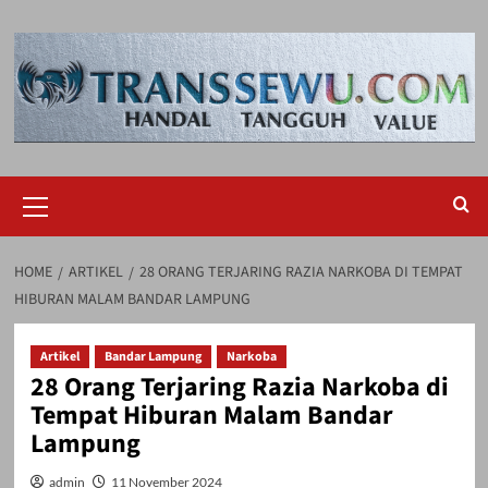
Skip
to
content
Primary
Menu
HOME
ARTIKEL
28 ORANG TERJARING RAZIA NARKOBA DI TEMPAT
HIBURAN MALAM BANDAR LAMPUNG
Artikel
Bandar Lampung
Narkoba
28 Orang Terjaring Razia Narkoba di
Tempat Hiburan Malam Bandar
Lampung
admin
11 November 2024