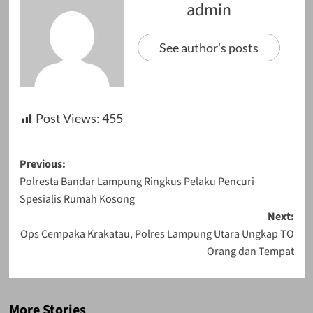
admin
See author's posts
Post Views:
455
Post
Previous:
Polresta Bandar Lampung Ringkus Pelaku Pencuri
navigation
Spesialis Rumah Kosong
Next:
Ops Cempaka Krakatau, Polres Lampung Utara Ungkap TO
Orang dan Tempat
More Stories