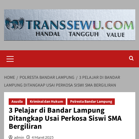
Skip
to
content
Primary
Menu
HOME
POLRESTA BANDAR LAMPUNG
3 PELAJAR DI BANDAR
LAMPUNG DITANGKAP USAI PERKOSA SISWI SMA BERGILIRAN
Asusila
Kriminal dan Hukum
Polresta Bandar Lampung
3 Pelajar di Bandar Lampung
Ditangkap Usai Perkosa Siswi SMA
Bergiliran
admin
4 Maret 2025