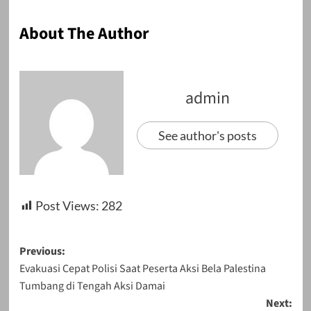
About The Author
admin
See author's posts
Post Views:
282
Post
Previous:
Evakuasi Cepat Polisi Saat Peserta Aksi Bela Palestina
navigation
Tumbang di Tengah Aksi Damai
Next: