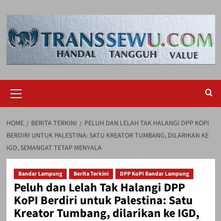
Skip
to
content
Primary
Menu
HOME
BERITA TERKINI
PELUH DAN LELAH TAK HALANGI DPP KOPI
BERDIRI UNTUK PALESTINA: SATU KREATOR TUMBANG, DILARIKAN KE
IGD, SEMANGAT TETAP MENYALA
Bandar Lampung
Berita Terkini
DPP KoPI Bandar Lampung
Peluh dan Lelah Tak Halangi DPP
KoPI Berdiri untuk Palestina: Satu
Kreator Tumbang, dilarikan ke IGD,