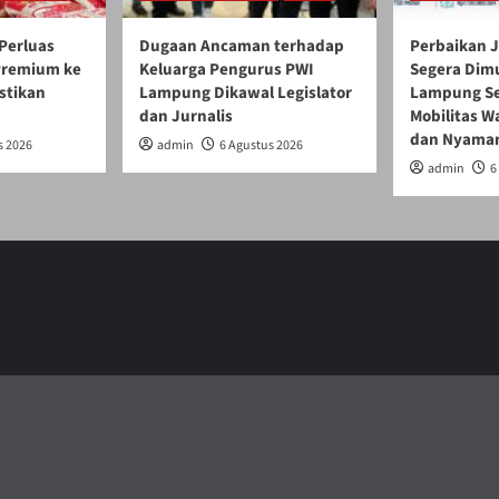
Perluas
Dugaan Ancaman terhadap
Perbaikan J
 Premium ke
Keluarga Pengurus PWI
Segera Dim
stikan
Lampung Dikawal Legislator
Lampung Se
dan Jurnalis
Mobilitas W
dan Nyama
s 2026
admin
6 Agustus 2026
admin
6