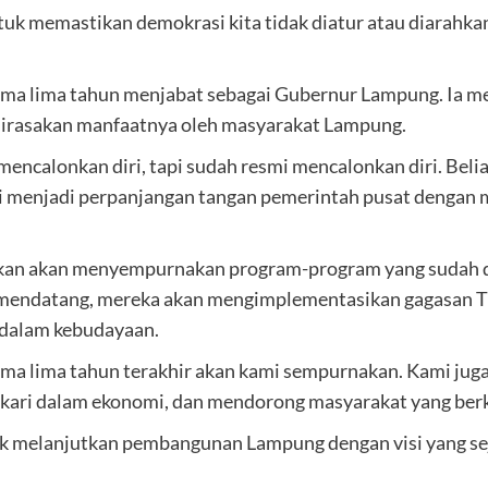
tuk memastikan demokrasi kita tidak diatur atau diarahkan
ama lima tahun menjabat sebagai Gubernur Lampung. Ia m
g dirasakan manfaatnya oleh masyarakat Lampung.
t mencalonkan diri, tapi sudah resmi mencalonkan diri. Bel
li menjadi perpanjangan tangan pemerintah pusat dengan m
kan akan menyempurnakan program-program yang sudah dij
endatang, mereka akan mengimplementasikan gagasan Tri
n dalam kebudayaan.
ama lima tahun terakhir akan kami sempurnakan. Kami ju
dikari dalam ekonomi, dan mendorong masyarakat yang ber
k melanjutkan pembangunan Lampung dengan visi yang sej