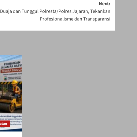
Next:
uaja dan Tunggul Polresta/Polres Jajaran, Tekankan
Profesionalisme dan Transparansi
atan