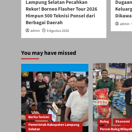
Lampung Selatan Pecahkan
Dugaan
Rekor! Borneo Flasher Tour 2026
Keluar
Himpun 500 Teknisi Ponsel dari
Dikawal
Berbagai Daerah
admin
admin
6 Agustus 2026
You may have missed
Berita Terkini
Bulog
Ekonomi
Pemerintah Kabupaten Lampung
Selatan
Perum Bulog Wilaya