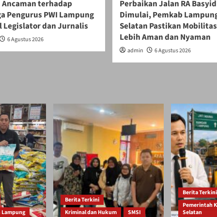
 Ancaman terhadap
Perbaikan Jalan RA Basyid
ga Pengurus PWI Lampung
Dimulai, Pemkab Lampun
 Legislator dan Jurnalis
Selatan Pastikan Mobilita
Lebih Aman dan Nyaman
6 Agustus 2026
admin
6 Agustus 2026
Berita Terkini
Berita Terkini
Pemerintah 
h Lampung
Kriminal dan Hukum
SMSI
Selatan