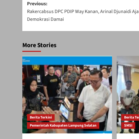
Post
Previous:
Rakercabsus DPC PDIP Way Kanan, Arinal Djunaidi Aj
navigation
Demokrasi Damai
More Stories
Berita Terkini
Berita Te
Pemerintah Kabupaten Lampung Selatan
SMSI