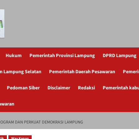
Hukum
Pemerintah Provinsi Lampung
DPRD Lampung
n Lampung Selatan
Pemerintah Daerah Pesawaran
Pemeri
Pedoman Siber
Disclaimer
Redaksi
Pemerintah kab
awaran
OGRAM DAN PERKUAT DEMOKRASI LAMPUNG
tik
Way Kanan