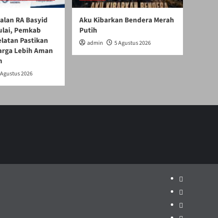
alan RA Basyid
Aku Kibarkan Bendera Merah
ulai, Pemkab
Putih
latan Pastikan
admin
5 Agustus 2026
arga Lebih Aman
n
 Agustus 2026
Politik
Pariwisata
Jakarta
Dunia