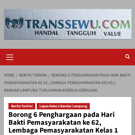
Skip
to
content
Primary
Menu
HOME
BERITA TERKINI
BORONG 6 PENGHARGAAN PADA HARI BAKTI
PEMASYARAKATAN KE 62, LEMBAGA PEMASYARAKATAN KELAS 1
BANDAR LAMPUNG TUNJUKKAN KINERJA GEMILANG
Berita Terkini
Lapas Kelas 1 Bandar Lampung
Borong 6 Penghargaan pada Hari
Bakti Pemasyarakatan ke 62,
Lembaga Pemasyarakatan Kelas 1