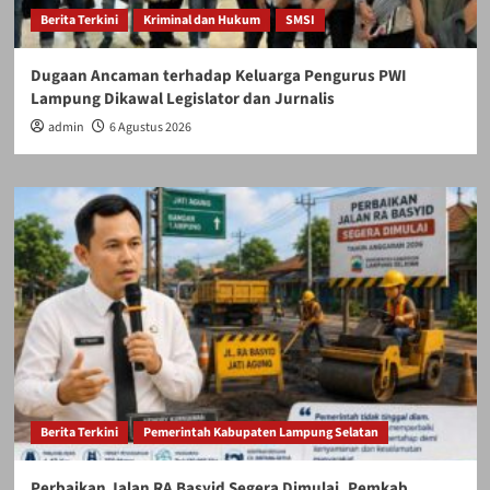
Berita Terkini
Kriminal dan Hukum
SMSI
Dugaan Ancaman terhadap Keluarga Pengurus PWI
Lampung Dikawal Legislator dan Jurnalis
admin
6 Agustus 2026
Berita Terkini
Pemerintah Kabupaten Lampung Selatan
Perbaikan Jalan RA Basyid Segera Dimulai, Pemkab