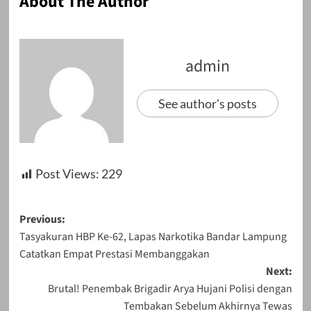
About The Author
admin
See author's posts
Post Views:
229
Post
Previous:
Tasyakuran HBP Ke-62, Lapas Narkotika Bandar Lampung
navigation
Catatkan Empat Prestasi Membanggakan
Next:
Brutal! Penembak Brigadir Arya Hujani Polisi dengan
Tembakan Sebelum Akhirnya Tewas