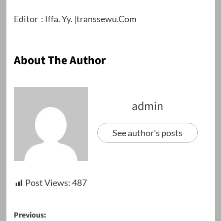
Editor : Iffa. Yy. |transsewu.Com
About The Author
admin
See author's posts
Post Views:
487
Post
Previous: