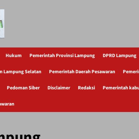
Hukum
Pemerintah Provinsi Lampung
DPRD Lampung
n Lampung Selatan
Pemerintah Daerah Pesawaran
Pemeri
Pedoman Siber
Disclaimer
Redaksi
Pemerintah kab
awaran
mpung