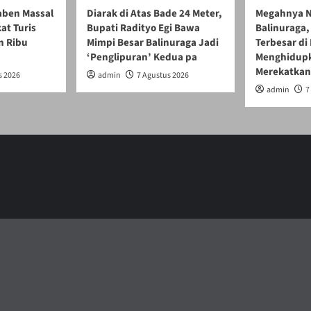
gaben Massal
Diarak di Atas Bade 24 Meter,
Megahnya N
at Turis
Bupati Radityo Egi Bawa
Balinuraga, 
n Ribu
Mimpi Besar Balinuraga Jadi
Terbesar di
‘Penglipuran’ Kedua pa
Menghidupk
Merekatkan
s 2026
admin
7 Agustus 2026
admin
7