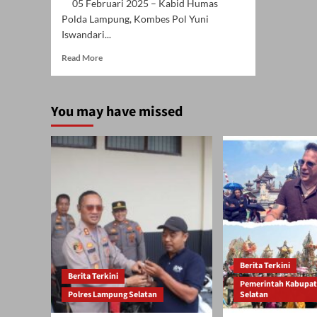
05 Februari 2025 – Kabid Humas
Polda Lampung, Kombes Pol Yuni
Iswandari...
Read
Read More
more
about
Silaturahmi
You may have missed
Kabid
Humas
Polda
Lampung
dengan
Media
Mitra
Polda
Lampung,
Menjalin
Sinergi
dan
Berita Terkini
Kolaborasi
Berita Terkini
Pemerintah Kabupa
yang
Polres Lampung Selatan
Selatan
Kuat