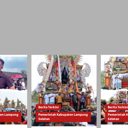
Berita Terkini
Berita Terkini
ten Lampung
Pemerintah Kabupaten Lampung
Pemerintah 
Selatan
Selatan