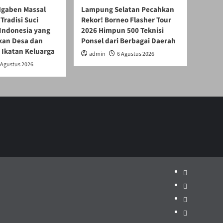
gaben Massal
Lampung Selatan Pecahkan
Tradisi Suci
Rekor! Borneo Flasher Tour
 Indonesia yang
2026 Himpun 500 Teknisi
an Desa dan
Ponsel dari Berbagai Daerah
 Ikatan Keluarga
admin
6 Agustus 2026
 Agustus 2026
Politik
Pariwisata
Jakarta
Dunia
Pendidikan
Hukum