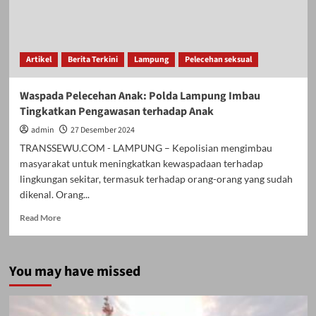
Artikel
Berita Terkini
Lampung
Pelecehan seksual
Waspada Pelecehan Anak: Polda Lampung Imbau
Tingkatkan Pengawasan terhadap Anak
admin
27 Desember 2024
TRANSSEWU.COM - LAMPUNG – Kepolisian mengimbau
masyarakat untuk meningkatkan kewaspadaan terhadap
lingkungan sekitar, termasuk terhadap orang-orang yang sudah
dikenal. Orang...
Read
Read More
more
about
Waspada
You may have missed
Pelecehan
Anak:
Polda
Lampung