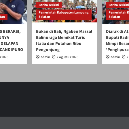
DI
Berita Terkini
Berita Terkini
LAMPUNG
UNTUK
Pemerintah Kabupaten Lampung
Pemerintah 
tan
Selatan
Selatan
BASKET
LAMPUNG
LEBIH
S BERAKSI,
Bukan di Bali, Ngaben Massal
Diarak di A
BAIK”
UNYA
Balinuraga Memikat Turis
Bupati Radi
 DELAPAN
Italia dan Puluhan Ribu
Mimpi Besar
I CANDIPURO
Pengunjung
‘Penglipura
s 2026
admin
7 Agustus 2026
admin
7