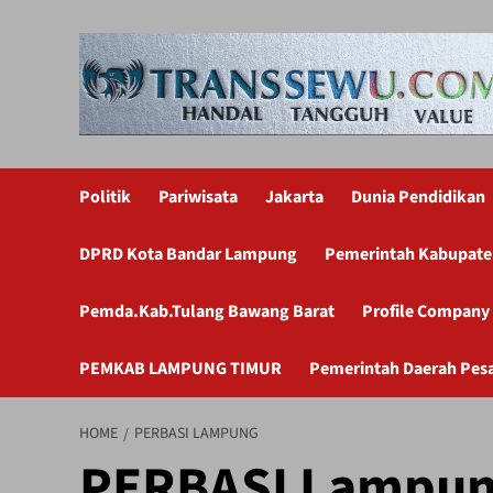
Skip
to
content
Politik
Pariwisata
Jakarta
Dunia Pendidikan
DPRD Kota Bandar Lampung
Pemerintah Kabupate
Pemda.Kab.Tulang Bawang Barat
Profile Company
PEMKAB LAMPUNG TIMUR
Pemerintah Daerah Pes
HOME
PERBASI LAMPUNG
PERBASI Lampu