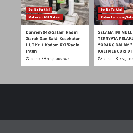
Berita Terkini
Berita Terkini
Makorem 043 Gatam
Polres Lampung Sela
Danrem 043/Gatam Hadiri
SELAMA INI MULU
Ziarah Dan Bakti Kesehatan
TERNYATA PELAK
HUT Ke-1 Kodam XXI/Radin
“ORANG DALAM”,
Inten
KALI MENCURI D
admin
9 Agustus 2026
admin
7 Agustu