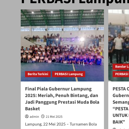
Bandar 
Berita Terkini
PERBASI Lampung
PERBASI
Final Piala Gubernur Lampung
PESTA 
2025: Meriah, Penuh Bintang, dan
Gubern
Jadi Panggung Prestasi Muda Bola
Semang
Basket
“PESTA
UNTUK 
admin
21 Mei 2025
BAIK”
Lampung, 22 Mei 2025 – Turnamen Bola