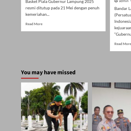
admin
Basket Piala Gubernur Lampung 2025
resmi ditutup pada 21 Mei dengan penuh
Bandar L
kemeriahan...
(Persatu
Indonesi
Read
Read More
kejuaraan
more
“Gubernur
about
Final
Read Mor
Piala
Gubernur
Lampung
2025:
Meriah,
You may have missed
Penuh
Bintang,
dan
Jadi
Panggung
Prestasi
Muda
Bola
Basket