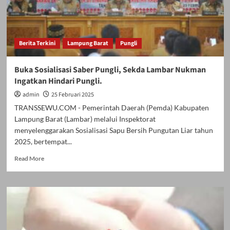
Berita Terkini
Lampung Barat
Pungli
Buka Sosialisasi Saber Pungli, Sekda Lambar Nukman
Ingatkan Hindari Pungli.
admin
25 Februari 2025
TRANSSEWU.COM - Pemerintah Daerah (Pemda) Kabupaten
Lampung Barat (Lambar) melalui Inspektorat
menyelenggarakan Sosialisasi Sapu Bersih Pungutan Liar tahun
2025, bertempat...
Read
Read More
more
about
Buka
Sosialisasi
Saber
Pungli,
Sekda