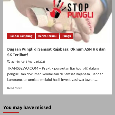
Lambar
Nukman
Ingatkan
Hindari
Pungli.
Bandar Lampung
Berita Terkini
Pungli
Dugaan Pungli di Samsat Rajabasa: Oknum ASN HK dan
SK Terlibat?
admin
6 Februari 2025
TRANSSEWU.COM – Praktik pungutan liar (pungli) dalam
pengurusan dokumen kendaraan di Samsat Rajabasa, Bandar
Lampung, terungkap melalui hasil investigasi wartawan....
Read
Read More
more
about
Dugaan
You may have missed
Pungli
di