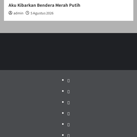
Aku Kibarkan Bendera Merah Putih
admin
5 Agustus 2026
Politik
Pariwisata
Jakarta
Dunia
Pendidikan
Hukum
Pemerintah