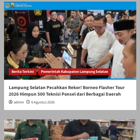
Samsat
Rajabasa:
Oknum
ASN
HK
dan
SK
Terlibat?
Berita Terkini
Pemerintah Kabupaten Lampung Selatan
Lampung Selatan Pecahkan Rekor! Borneo Flasher Tour
2026 Himpun 500 Teknisi Ponsel dari Berbagai Daerah
admin
6 Agustus 2026