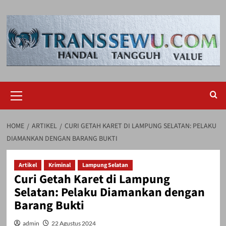
Skip
to
content
Primary
Menu
HOME
ARTIKEL
CURI GETAH KARET DI LAMPUNG SELATAN: PELAKU
DIAMANKAN DENGAN BARANG BUKTI
Artikel
Kriminal
Lampung Selatan
Curi Getah Karet di Lampung
Selatan: Pelaku Diamankan dengan
Barang Bukti
admin
22 Agustus 2024