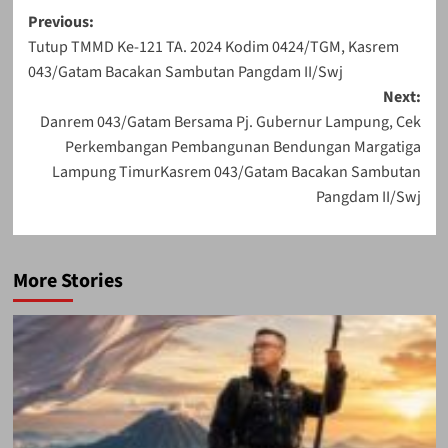
Post
Previous:
Tutup TMMD Ke-121 TA. 2024 Kodim 0424/TGM, Kasrem
navigation
043/Gatam Bacakan Sambutan Pangdam II/Swj
Next:
Danrem 043/Gatam Bersama Pj. Gubernur Lampung, Cek
Perkembangan Pembangunan Bendungan Margatiga
Lampung TimurKasrem 043/Gatam Bacakan Sambutan
Pangdam II/Swj
More Stories