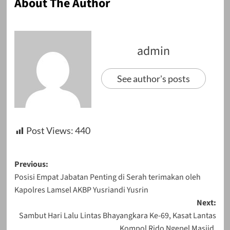
About The Author
admin
See author's posts
Post Views:
440
Post
Previous:
Posisi Empat Jabatan Penting di Serah terimakan oleh
navigation
Kapolres Lamsel AKBP Yusriandi Yusrin
Next:
Sambut Hari Lalu Lintas Bhayangkara Ke-69, Kasat Lantas
Kompol Rido Ngepel Masjid.