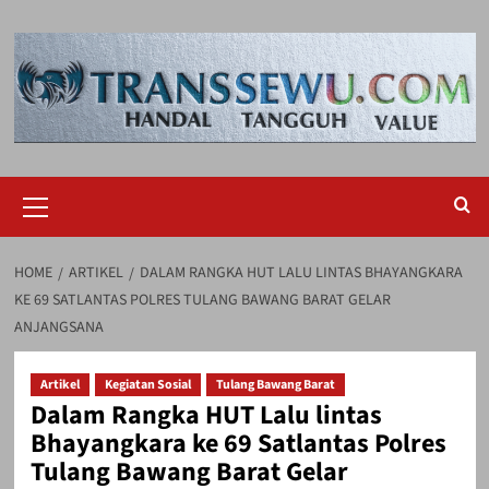
Skip
to
content
Primary
Menu
HOME
ARTIKEL
DALAM RANGKA HUT LALU LINTAS BHAYANGKARA
KE 69 SATLANTAS POLRES TULANG BAWANG BARAT GELAR
ANJANGSANA
Artikel
Kegiatan Sosial
Tulang Bawang Barat
Dalam Rangka HUT Lalu lintas
Bhayangkara ke 69 Satlantas Polres
Tulang Bawang Barat Gelar