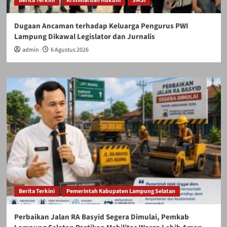
Berita Terkini
Kriminal dan Hukum
SMSI
Dugaan Ancaman terhadap Keluarga Pengurus PWI
Lampung Dikawal Legislator dan Jurnalis
admin
6 Agustus 2026
Berita Terkini
Pemerintah Kabupaten Lampung Selatan
Perbaikan Jalan RA Basyid Segera Dimulai, Pemkab