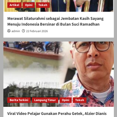
Artikel
Opini
Tokoh
Merawat Silaturahmi sebagai Jembatan Kasih Sayang
Menuju Indonesia Bersinar di Bulan Suci Ramadhan
admin
22 Februari 2026
Berita Terkini
Lampung Timur
Opini
Tokoh
Viral Video Pelajar Gunakan Perahu Getek, Alzier Dianis