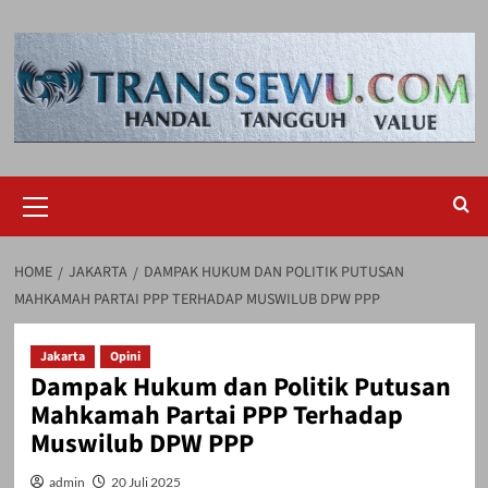
Skip
to
content
Primary
Menu
HOME
JAKARTA
DAMPAK HUKUM DAN POLITIK PUTUSAN
MAHKAMAH PARTAI PPP TERHADAP MUSWILUB DPW PPP
Jakarta
Opini
Dampak Hukum dan Politik Putusan
Mahkamah Partai PPP Terhadap
Muswilub DPW PPP
admin
20 Juli 2025