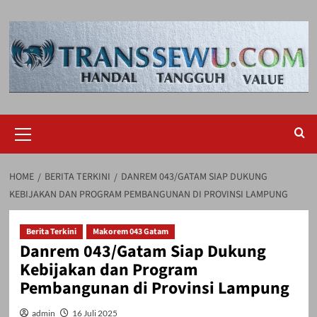
Skip
to
content
Primary
Menu
HOME
BERITA TERKINI
DANREM 043/GATAM SIAP DUKUNG
KEBIJAKAN DAN PROGRAM PEMBANGUNAN DI PROVINSI LAMPUNG
Berita Terkini
Makorem 043 Gatam
Danrem 043/Gatam Siap Dukung
Kebijakan dan Program
Pembangunan di Provinsi Lampung
admin
16 Juli 2025