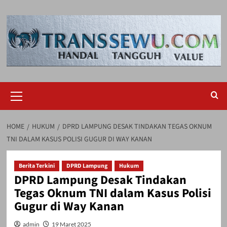
Skip
to
content
Primary
Menu
HOME
HUKUM
DPRD LAMPUNG DESAK TINDAKAN TEGAS OKNUM
TNI DALAM KASUS POLISI GUGUR DI WAY KANAN
Berita Terkini
DPRD Lampung
Hukum
DPRD Lampung Desak Tindakan
Tegas Oknum TNI dalam Kasus Polisi
Gugur di Way Kanan
admin
19 Maret 2025