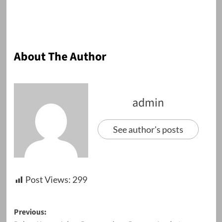
About The Author
admin
See author's posts
Post Views:
299
Post
Previous: