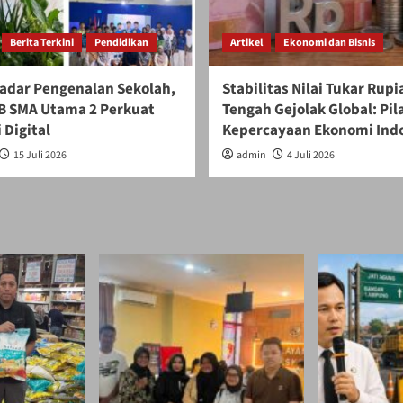
Berita Terkini
Pendidikan
Artikel
Ekonomi dan Bisnis
adar Pengenalan Sekolah,
Stabilitas Nilai Tukar Rupi
 SMA Utama 2 Perkuat
Tengah Gejolak Global: Pil
 Digital
Kepercayaan Ekonomi Ind
15 Juli 2026
admin
4 Juli 2026