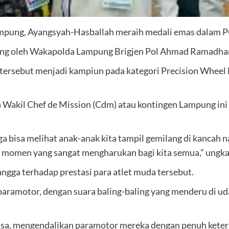
ung, Ayangsyah-Hasballah meraih medali emas dalam 
sung oleh Wakapolda Lampung Brigjen Pol Ahmad Ramadhan
et tersebut menjadi kampiun pada kategori Precision Wheel
akil Chef de Mission (Cdm) atau kontingen Lampung ini 
 bisa melihat anak-anak kita tampil gemilang di kancah na
i momen yang sangat mengharukan bagi kita semua,” ung
angga terhadap prestasi para atlet muda tersebut.
aramotor, dengan suara baling-baling yang menderu di uda
asa, mengendalikan paramotor mereka dengan penuh keter