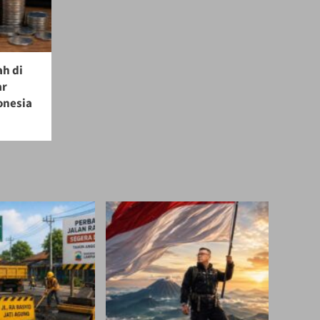
ah di
ar
onesia