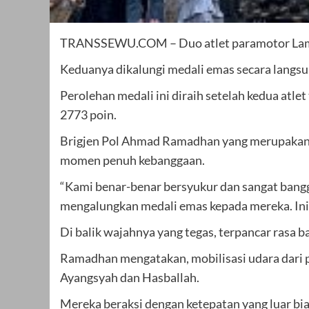
TRANSSEWU.COM – Duo atlet paramotor Lamp
Keduanya dikalungi medali emas secara lang
Perolehan medali ini diraih setelah kedua atl
2773 poin.
Brigjen Pol Ahmad Ramadhan yang merupakan W
momen penuh kebanggaan.
“Kami benar-benar bersyukur dan sangat bangga
mengalungkan medali emas kepada mereka. In
Di balik wajahnya yang tegas, terpancar rasa b
Ramadhan mengatakan, mobilisasi udara dari p
Ayangsyah dan Hasballah.
Mereka beraksi dengan ketepatan yang luar bi