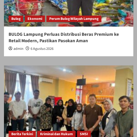
Bulog
Ekonomi
Perum Bulog Wilayah Lampung
BULOG Lampung Perluas Distribusi Beras Premium ke
Retail Modern, Pastikan Pasokan Aman
admin
6 Agustus 2026
Berita Terkini
Kriminal dan Hukum
SMSI