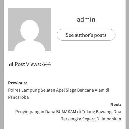
admin
See author's posts
Post Views:
644
Post
Previous:
Polres Lampung Selatan Apel Siaga Bencana Alam di
navigation
Pancaroba
Next:
Penyimpangan Dana BUMAKAM di Tulang Bawang, Dua
Tersangka Segera Dilimpahkan