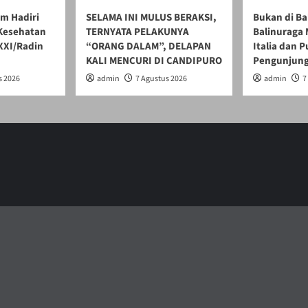
m Hadiri
SELAMA INI MULUS BERAKSI,
Bukan di Ba
 Kesehatan
TERNYATA PELAKUNYA
Balinuraga 
XXI/Radin
“ORANG DALAM”, DELAPAN
Italia dan 
KALI MENCURI DI CANDIPURO
Pengunjun
s 2026
admin
7 Agustus 2026
admin
7