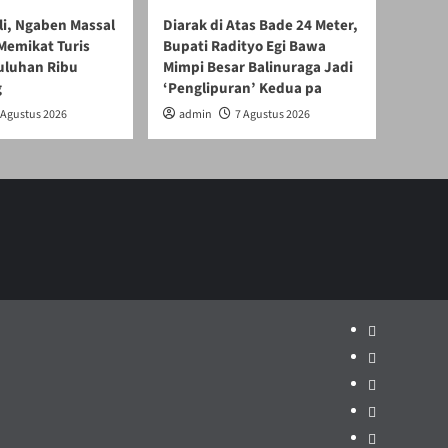
li, Ngaben Massal
Diarak di Atas Bade 24 Meter,
Memikat Turis
Bupati Radityo Egi Bawa
Puluhan Ribu
Mimpi Besar Balinuraga Jadi
g
‘Penglipuran’ Kedua pa
 Agustus 2026
admin
7 Agustus 2026
Politik
Pariwisata
Jakarta
Dunia
Pendidikan
Hukum