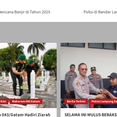
ncana Banjir di Tahun 2025
Polisi di Bandar L
rkini
Makorem 043 Gatam
Berita Terkini
Polres Lampung Se
 043/Gatam Hadiri Ziarah
SELAMA INI MULUS BERAKS