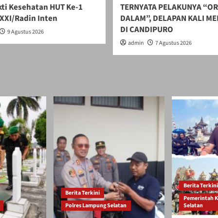
ti Kesehatan HUT Ke-1
TERNYATA PELAKUNYA “O
XXI/Radin Inten
DALAM”, DELAPAN KALI ME
DI CANDIPURO
9 Agustus 2026
admin
7 Agustus 2026
Berita Terkini
Berita Terkini
Pemerintah 
Polres Lampung Selatan
Selatan