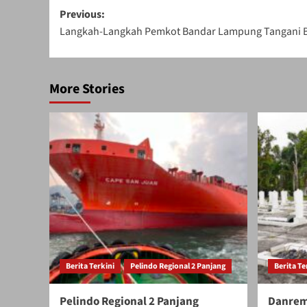
Post
Previous:
Langkah-Langkah Pemkot Bandar Lampung Tangani Be
navigation
More Stories
Berita Terkini
Pelindo Regional 2 Panjang
Berita Te
Pelindo Regional 2 Panjang
Danrem