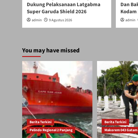
Dukung Pelaksanaan Latgabma
Dan Bak
Super Garuda Shield 2026
Kodam 
admin
9 Agustus 2026
admin
You may have missed
Berita Terkini
Berita Terkini
Pelindo Regional 2 Panjang
Makorem 043 Gatam