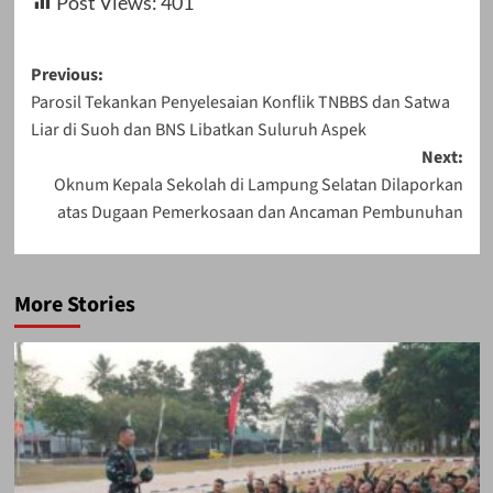
Post Views:
401
Post
Previous:
Parosil Tekankan Penyelesaian Konflik TNBBS dan Satwa
navigation
Liar di Suoh dan BNS Libatkan Suluruh Aspek
Next:
Oknum Kepala Sekolah di Lampung Selatan Dilaporkan
atas Dugaan Pemerkosaan dan Ancaman Pembunuhan
More Stories