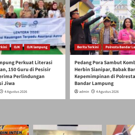
rkini
OJK
OJK lampung
Berita Terkini
Polresta Bandar 
mpung Perkuat Literasi
Pedang Pora Sambut Kom
n, 150 Guru di Pesisir
Herbin Sianipar, Babak Ba
Terima Perlindungan
Kepemimpinan di Polrest
i Jiwa
Bandar Lampung
4 Agustus 2026
admin
4 Agustus 2026