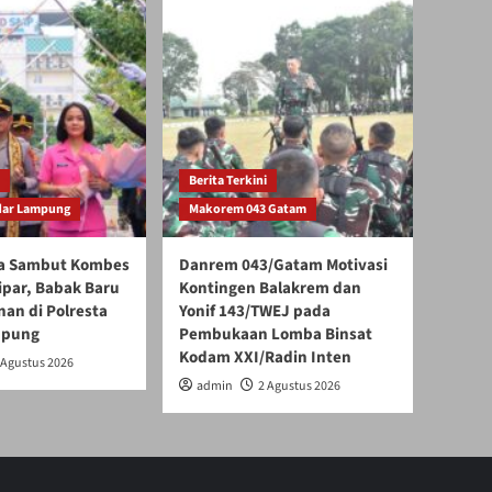
Berita Terkini
dar Lampung
Makorem 043 Gatam
a Sambut Kombes
Danrem 043/Gatam Motivasi
ipar, Babak Baru
Kontingen Balakrem dan
an di Polresta
Yonif 143/TWEJ pada
mpung
Pembukaan Lomba Binsat
Kodam XXI/Radin Inten
 Agustus 2026
admin
2 Agustus 2026