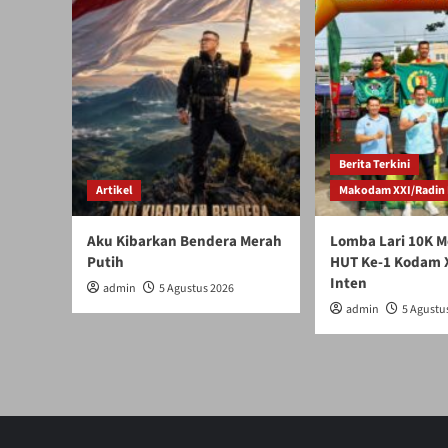
Berita Terkini
Artikel
Makodam XXI/Radin 
Aku Kibarkan Bendera Merah
Lomba Lari 10K M
Putih
HUT Ke-1 Kodam 
Inten
admin
5 Agustus 2026
admin
5 Agustu