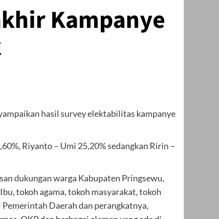
erakhir Kampanye
k
yampaikan hasil survey elektabilitas kampanye
 10,60%, Riyanto – Umi 25,20% sedangkan Ririn –
hlasan dukungan warga Kabupaten Pringsewu,
bu, tokoh agama, tokoh masyarakat, tokoh
i Pemerintah Daerah dan perangkatnya,
Ormas, OKP dan berbagai elemen yang ada di