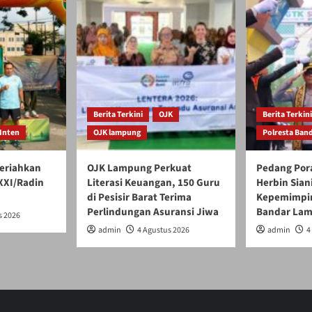
Berita Terkini
OJK
Berita Terkini
Inten
OJK lampung
Polresta Ban
eriahkan
OJK Lampung Perkuat
Pedang Por
XXI/Radin
Literasi Keuangan, 150 Guru
Herbin Sian
di Pesisir Barat Terima
Kepemimpin
Perlindungan Asuransi Jiwa
Bandar La
s 2026
admin
4 Agustus 2026
admin
4