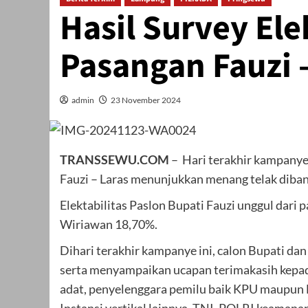
Hasil Survey Ele
Pasangan Fauzi 
admin
23 November 2024
TRANSSEWU.COM
– Hari terakhir kampanye,
Fauzi – Laras menunjukkan menang telak diban
Elektabilitas Paslon Bupati Fauzi unggul dari 
Wiriawan 18,70%.
Dihari terakhir kampanye ini, calon Bupati d
serta menyampaikan ucapan terimakasih kepad
adat, penyelenggara pemilu baik KPU maupun 
Instansi vertikal lainnya, TNI, POLRI keamana