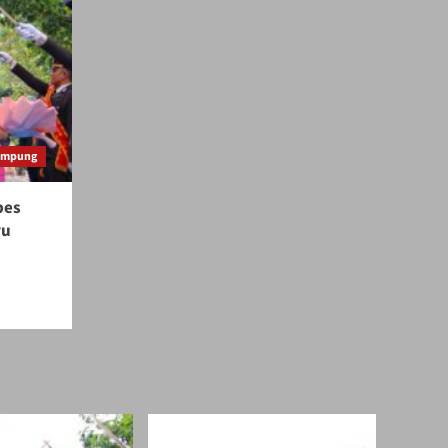
Lampung
bes
ru
a