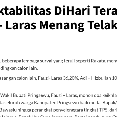
ktabilitas DiHari T
– Laras Menang Tela
 beberapa lembaga survai yang teruji seperti Rakata, men
dingkan calon lain.
pasangan calon lain, Fauzi- Laras 36,20%, Adi – Hizbullah
an Wakil Bupati Pringsewu, Fauzi – Laras, mohon doa keik
a seluruh warga Kabupaten Pringsewu baik muda, Bapak/I
Bawaslu hingga perangkat penyelenggara tingkat TPS, dar
n lainnya, Bapak Ibu Guru, insan pers, Partai pendukung, 