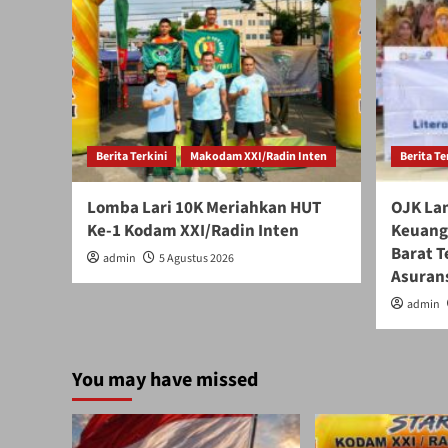
Berita Terkini
Makodam XXI/Radin Inten
Berita Te
Lomba Lari 10K Meriahkan HUT
OJK La
Ke-1 Kodam XXI/Radin Inten
Keuanga
Barat 
admin
5 Agustus 2026
Asurans
admin
You may have missed