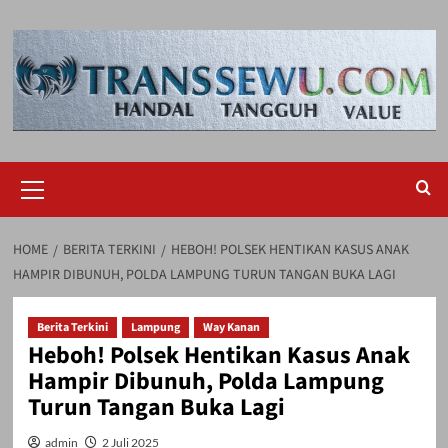
Skip
to
content
Primary
Menu
HOME
BERITA TERKINI
HEBOH! POLSEK HENTIKAN KASUS ANAK
HAMPIR DIBUNUH, POLDA LAMPUNG TURUN TANGAN BUKA LAGI
Berita Terkini
Lampung
Way Kanan
Heboh! Polsek Hentikan Kasus Anak
Hampir Dibunuh, Polda Lampung
Turun Tangan Buka Lagi
admin
2 Juli 2025