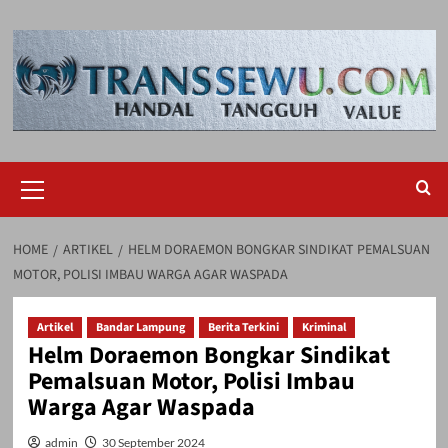
Skip
to
content
Primary
Menu
HOME
ARTIKEL
HELM DORAEMON BONGKAR SINDIKAT PEMALSUAN
MOTOR, POLISI IMBAU WARGA AGAR WASPADA
Artikel
Bandar Lampung
Berita Terkini
Kriminal
Helm Doraemon Bongkar Sindikat
Pemalsuan Motor, Polisi Imbau
Warga Agar Waspada
admin
30 September 2024