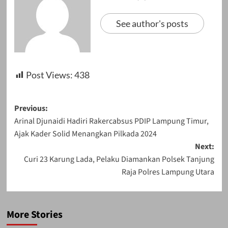
See author's posts
Post Views:
438
Post
Previous:
Arinal Djunaidi Hadiri Rakercabsus PDIP Lampung Timur,
navigation
Ajak Kader Solid Menangkan Pilkada 2024
Next:
Curi 23 Karung Lada, Pelaku Diamankan Polsek Tanjung
Raja Polres Lampung Utara
More Stories