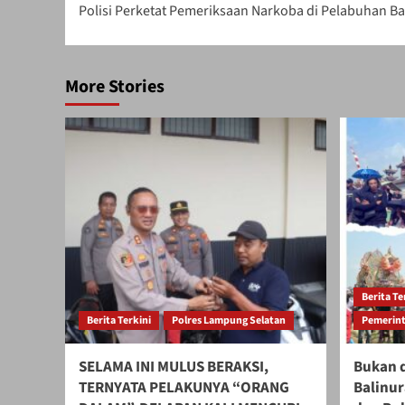
Polisi Perketat Pemeriksaan Narkoba di Pelabuhan B
navigation
More Stories
Berita Te
Berita Terkini
Polres Lampung Selatan
Pemerint
SELAMA INI MULUS BERAKSI,
Bukan d
TERNYATA PELAKUNYA “ORANG
Balinur