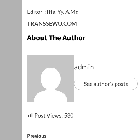
Editor : Iffa. Yy. A.Md
TRANSSEWU.COM
About The Author
admin
See author's posts
Post Views:
530
Post
Previous: