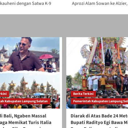
akauheni dengan Satwa K-9
Aprozi Alam Sowan ke Alzier
rkini
Berita Terkini
ah Kabupaten Lampung Selatan
Pemerintah Kabupaten Lampung Sel
i Bali, Ngaben Massal
Diarak di Atas Bade 24 Met
aga Memikat Turis Italia
Bupati Radityo Egi Bawa 