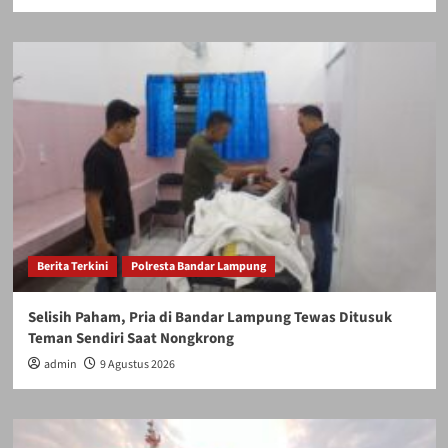
Berita Terkini
Polresta Bandar Lampung
Selisih Paham, Pria di Bandar Lampung Tewas Ditusuk
Teman Sendiri Saat Nongkrong
admin
9 Agustus 2026