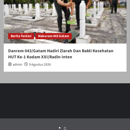
Berita Terkini
Makorem 043 Gatam
Danrem 043/Gatam Hadiri Ziarah Dan Bakti Kesehatan
HUT Ke-1 Kodam XXI/Radin Inten
admin
9 Agustus 2026
Politik