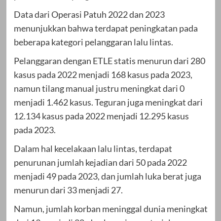
Data dari Operasi Patuh 2022 dan 2023
menunjukkan bahwa terdapat peningkatan pada
beberapa kategori pelanggaran lalu lintas.
Pelanggaran dengan ETLE statis menurun dari 280
kasus pada 2022 menjadi 168 kasus pada 2023,
namun tilang manual justru meningkat dari 0
menjadi 1.462 kasus. Teguran juga meningkat dari
12.134 kasus pada 2022 menjadi 12.295 kasus
pada 2023.
Dalam hal kecelakaan lalu lintas, terdapat
penurunan jumlah kejadian dari 50 pada 2022
menjadi 49 pada 2023, dan jumlah luka berat juga
menurun dari 33 menjadi 27.
Namun, jumlah korban meninggal dunia meningkat