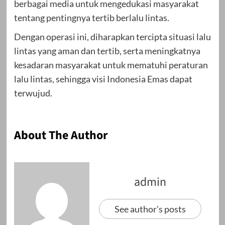
berbagai media untuk mengedukasi masyarakat
tentang pentingnya tertib berlalu lintas.
Dengan operasi ini, diharapkan tercipta situasi lalu
lintas yang aman dan tertib, serta meningkatnya
kesadaran masyarakat untuk mematuhi peraturan
lalu lintas, sehingga visi Indonesia Emas dapat
terwujud.
About The Author
admin
See author's posts