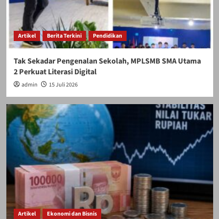
Artikel
Berita Terkini
Pendidikan
Tak Sekadar Pengenalan Sekolah, MPLSMB SMA Utama
2 Perkuat Literasi Digital
admin
15 Juli 2026
Artikel
Ekonomi dan Bisnis