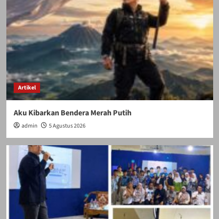
Artikel
Aku Kibarkan Bendera Merah Putih
admin
5 Agustus 2026