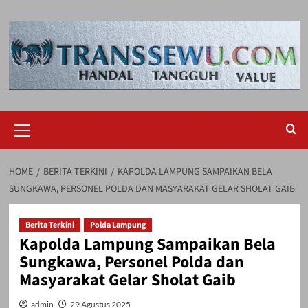
Skip
to
content
Primary
Menu
HOME
BERITA TERKINI
KAPOLDA LAMPUNG SAMPAIKAN BELA
SUNGKAWA, PERSONEL POLDA DAN MASYARAKAT GELAR SHOLAT GAIB
Berita Terkini
Polda Lampung
Kapolda Lampung Sampaikan Bela
Sungkawa, Personel Polda dan
Masyarakat Gelar Sholat Gaib
admin
29 Agustus 2025