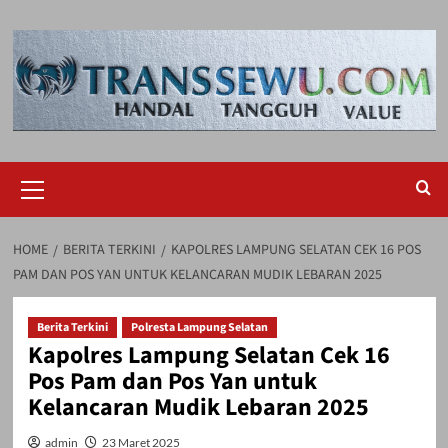
Skip
to
content
Primary
Menu
HOME
BERITA TERKINI
KAPOLRES LAMPUNG SELATAN CEK 16 POS
PAM DAN POS YAN UNTUK KELANCARAN MUDIK LEBARAN 2025
Berita Terkini
Polresta Lampung Selatan
Kapolres Lampung Selatan Cek 16
Pos Pam dan Pos Yan untuk
Kelancaran Mudik Lebaran 2025
admin
23 Maret 2025