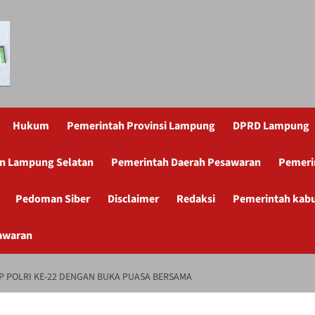
Hukum
Pemerintah Provinsi Lampung
DPRD Lampung
n Lampung Selatan
Pemerintah Daerah Pesawaran
Pemeri
Pedoman Siber
Disclaimer
Redaksi
Pemerintah kab
awaran
P POLRI KE-22 DENGAN BUKA PUASA BERSAMA