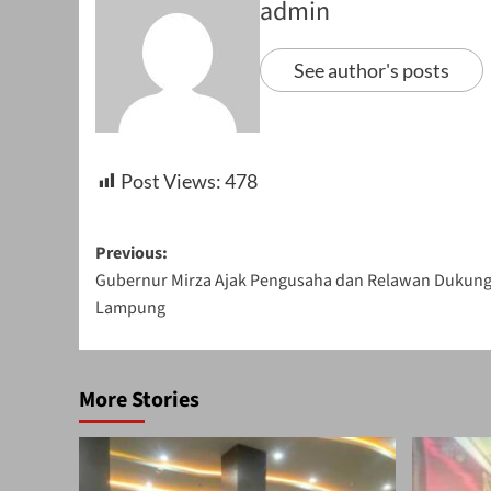
admin
See author's posts
Post Views:
478
Post
Previous:
Gubernur Mirza Ajak Pengusaha dan Relawan Dukun
navigation
Lampung
More Stories