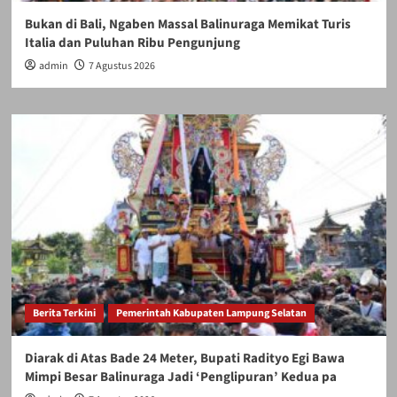
Bukan di Bali, Ngaben Massal Balinuraga Memikat Turis
Italia dan Puluhan Ribu Pengunjung
admin
7 Agustus 2026
Berita Terkini
Pemerintah Kabupaten Lampung Selatan
Diarak di Atas Bade 24 Meter, Bupati Radityo Egi Bawa
Mimpi Besar Balinuraga Jadi ‘Penglipuran’ Kedua pa