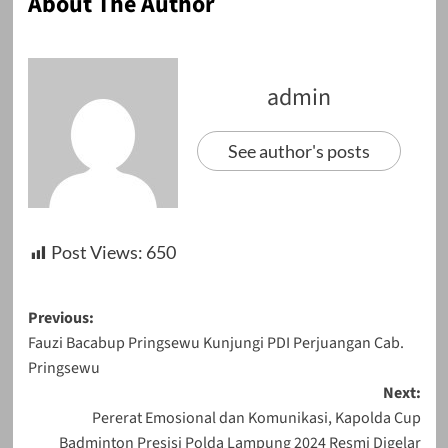
About The Author
admin
See author's posts
Post Views:
650
Post
Previous:
Fauzi Bacabup Pringsewu Kunjungi PDI Perjuangan Cab.
navigation
Pringsewu
Next:
Pererat Emosional dan Komunikasi, Kapolda Cup
Badminton Presisi Polda Lampung 2024 Resmi Digelar