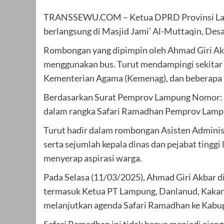
TRANSSEWU.COM – Ketua DPRD Provinsi Lampu
berlangsung di Masjid Jami’ Al-Muttaqin, Des
Rombongan yang dipimpin oleh Ahmad Giri Akb
menggunakan bus. Turut mendampingi sekitar 
Kementerian Agama (Kemenag), dan beberapa 
Berdasarkan Surat Pemprov Lampung Nomor: 
dalam rangka Safari Ramadhan Pemprov Lamp
Turut hadir dalam rombongan Asisten Administ
serta sejumlah kepala dinas dan pejabat tingg
menyerap aspirasi warga.
Pada Selasa (11/03/2025), Ahmad Giri Akbar d
termasuk Ketua PT Lampung, Danlanud, Kakanw
melanjutkan agenda Safari Ramadhan ke Kabu
Safari Ramadhan ini tidak hanya menjadi ajan