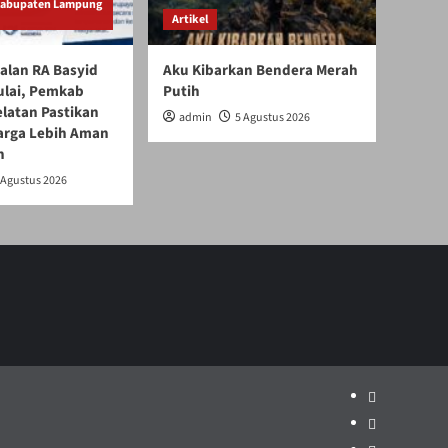
Kabupaten Lampung
Artikel
alan RA Basyid
Aku Kibarkan Bendera Merah
ulai, Pemkab
Putih
latan Pastikan
admin
5 Agustus 2026
arga Lebih Aman
n
 Agustus 2026
Politik
Pariwisata
Jakarta