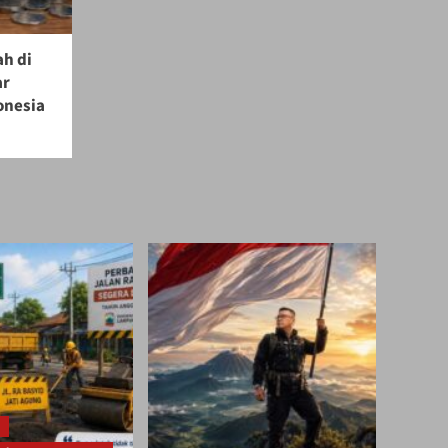
ah di
ar
onesia