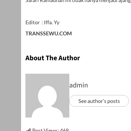
Editor : Iffa. Yy
TRANSSEWU.COM
About The Author
admin
See author's posts
Post Views:
468