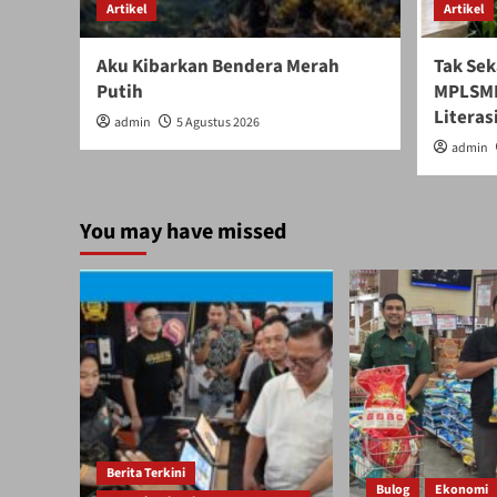
Artikel
Artikel
Aku Kibarkan Bendera Merah
Tak Sek
Putih
MPLSMB
Literasi
admin
5 Agustus 2026
admin
You may have missed
Berita Terkini
Bulog
Ekonomi