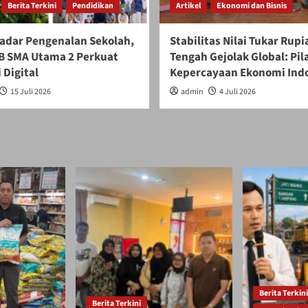
Berita Terkini
Pendidikan
Artikel
Ekonomi dan Bisnis
adar Pengenalan Sekolah,
Stabilitas Nilai Tukar Rupi
 SMA Utama 2 Perkuat
Tengah Gejolak Global: Pil
 Digital
Kepercayaan Ekonomi Ind
15 Juli 2026
admin
4 Juli 2026
Berita Terkini
Berita Terkini