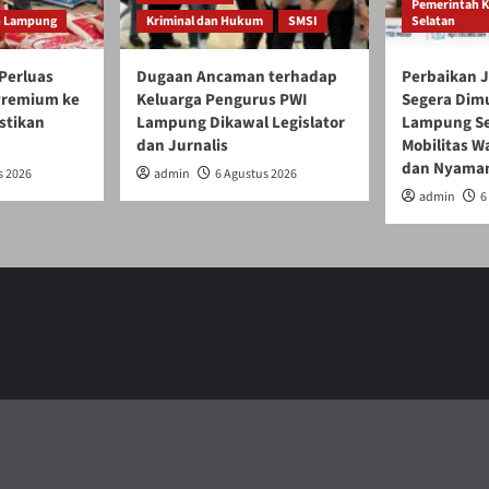
Pemerintah 
h Lampung
Kriminal dan Hukum
SMSI
Selatan
Perluas
Dugaan Ancaman terhadap
Perbaikan J
 Premium ke
Keluarga Pengurus PWI
Segera Dim
stikan
Lampung Dikawal Legislator
Lampung Se
dan Jurnalis
Mobilitas W
dan Nyama
s 2026
admin
6 Agustus 2026
admin
6