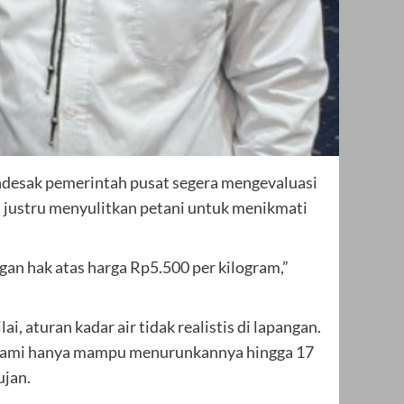
ndesak pemerintah pusat segera mengevaluasi
t justru menyulitkan petani untuk menikmati
an hak atas harga Rp5.500 per kilogram,”
 aturan kadar air tidak realistis di lapangan.
an alami hanya mampu menurunkannya hingga 17
ujan.