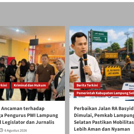
rkini
Kriminal dan Hukum
Berita Terkini
Pemerintah Kabupaten Lampung Sel
 Ancaman terhadap
Perbaikan Jalan RA Basyid
ga Pengurus PWI Lampung
Dimulai, Pemkab Lampun
 Legislator dan Jurnalis
Selatan Pastikan Mobilita
Lebih Aman dan Nyaman
6 Agustus 2026