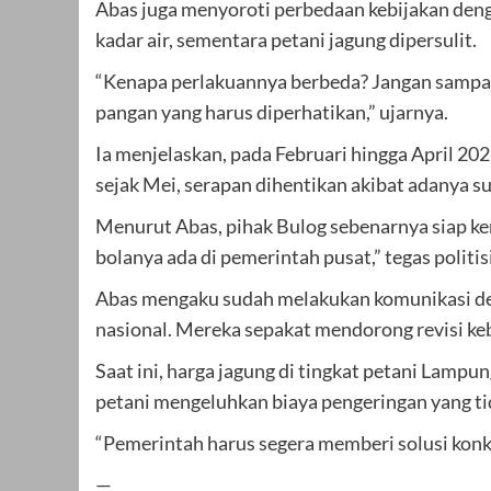
Abas juga menyoroti perbedaan kebijakan deng
kadar air, sementara petani jagung dipersulit.
“Kenapa perlakuannya berbeda? Jangan sampai
pangan yang harus diperhatikan,” ujarnya.
Ia menjelaskan, pada Februari hingga April 20
sejak Mei, serapan dihentikan akibat adanya s
Menurut Abas, pihak Bulog sebenarnya siap kem
bolanya ada di pemerintah pusat,” tegas politis
Abas mengaku sudah melakukan komunikasi den
nasional. Mereka sepakat mendorong revisi keb
Saat ini, harga jagung di tingkat petani Lampu
petani mengeluhkan biaya pengeringan yang ti
“Pemerintah harus segera memberi solusi konk
—