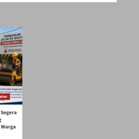
atan
 Segera
g
s Warga