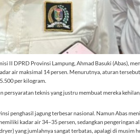
isi II DPRD Provinsi Lampung, Ahmad Basuki (Abas), me
adar air maksimal 14 persen. Menurutnya, aturan tersebu
5.500 per kilogram.
n persyaratan teknis yang justru membuat mereka kehilang
i penghasil jagung terbesar nasional. Namun Abas menilai,
ta memiliki kadar air 34–35 persen, sedangkan pengering
ryer) yang jumlahnya sangat terbatas, apalagi di musim h