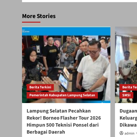
More Stories
Berita Terkini
Berita Te
Pemerintah Kabupaten Lampung Selatan
SMSI
Lampung Selatan Pecahkan
Dugaan
Rekor! Borneo Flasher Tour 2026
Keluar
Himpun 500 Teknisi Ponsel dari
Dikawal
Berbagai Daerah
admin