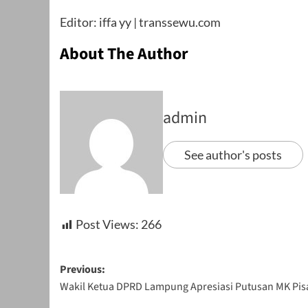
Editor: iffa yy | transsewu.com
About The Author
admin
See author's posts
Post Views:
266
Post
Previous:
Wakil Ketua DPRD Lampung Apresiasi Putusan MK Pis
navigation