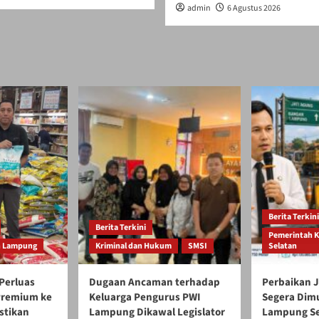
admin
6 Agustus 2026
Berita Terkini
Berita Terkini
Pemerintah 
h Lampung
Kriminal dan Hukum
SMSI
Selatan
Perluas
Dugaan Ancaman terhadap
Perbaikan J
 Premium ke
Keluarga Pengurus PWI
Segera Dim
stikan
Lampung Dikawal Legislator
Lampung Se