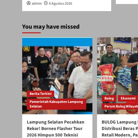
admin
6 Agustus 2026
You may have missed
Berita Terkini
Bulog
Ekonomi
Pemerintah Kabupaten Lampung
Selatan
Perum Bulog Wilaya
Lampung Selatan Pecahkan
BULOG Lampung 
Rekor! Borneo Flasher Tour
Distribusi Beras
2026 Himpun 500 Teknisi
Retail Modern, Pa