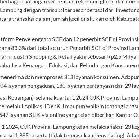
erbagai tantangan serta situasi ekonomi global dan domes
si Lampung dengan transaksi terbesar berasal dari invest
ra transaksi dalam jumlah kecil dilakukan oleh Kabupate
atform Penyelenggara SCF dan 12 penerbit SCF di Provins
na 83,3% dari total seluruh Penerbit SCF di Provinsi Lam
dari industri Shopping & Retail yakni sebesar Rp2,5 Milya
aha Jasa Keuangan, Edukasi, dan Pelindungan Konsumen 
g menerima dan memproses 313 layanan konsumen. Adapun
 104 layanan pengaduan, 180 layanan pertanyaan dan 29 la
asi Keuangan), selama kuartal 1 2024 OJK Provinsi Lampu
ne melalui Aplikasi iDebKU maupun walk-in (datang langsu
547 layanan SLIK via online yang telah diberikan Kantor 
 1 2024, OJK Provinsi Lampung telah melaksanakan 20 kegi
ai 1.885 peserta (tidak termasuk audiens daring). Adapun 