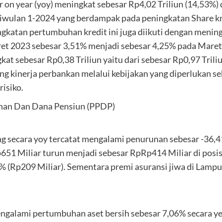
on year (yoy) meningkat sebesar Rp4,02 Triliun (14,53%) 
Triwulan 1-2024 yang berdampak pada peningkatan Share k
katan pertumbuhan kredit ini juga diikuti dengan mening
ret 2023 sebesar 3,51% menjadi sebesar 4,25% pada Maret
sebesar Rp0,38 Triliun yaitu dari sebesar Rp0,97 Triliu
ng kinerja perbankan melalui kebijakan yang diperlukan s
isiko.
nan Dan Dana Pensiun (PPDP)
g secara yoy tercatat mengalami penurunan sebesar -36,41
51 Miliar turun menjadi sebesar RpRp414 Miliar di posis
 (Rp209 Miliar). Sementara premi asuransi jiwa di Lampun
ngalami pertumbuhan aset bersih sebesar 7,06% secara yea