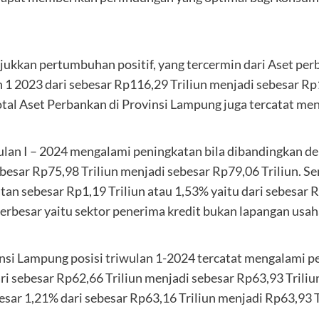
ukkan pertumbuhan positif, yang tercermin dari Aset pe
1 2023 dari sebesar Rp116,29 Triliun menjadi sebesar Rp12
al Aset Perbankan di Provinsi Lampung juga tercatat men
lan I – 2024 mengalami peningkatan bila dibandingkan de
ebesar Rp75,98 Triliun menjadi sebesar Rp79,06 Triliun. Se
n sebesar Rp1,19 Triliun atau 1,53% yaitu dari sebesar R
rbesar yaitu sektor penerima kredit bukan lapangan usaha
si Lampung posisi triwulan 1-2024 tercatat mengalami pe
ri sebesar Rp62,66 Triliun menjadi sebesar Rp63,93 Triliu
sar 1,21% dari sebesar Rp63,16 Triliun menjadi Rp63,93 T