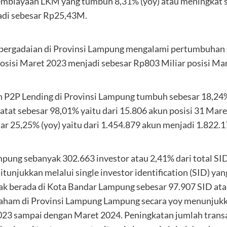
mbiayaan LKM yang tumbuh 8,31% (yoy) atau meningkat s
di sebesar Rp25,43M.
pergadaian di Provinsi Lampung mengalami pertumbuhan 
posisi Maret 2023 menjadi sebesar Rp803 Miliar posisi Ma
P2P Lending di Provinsi Lampung tumbuh sebesar 18,24%
tat sebesar 98,01% yaitu dari 15.806 akun posisi 31 Mar
r 25,25% (yoy) yaitu dari 1.454.879 akun menjadi 1.822.1
mpung sebanyak 302.663 investor atau 2,41% dari total SI
tunjukkan melalui single investor identification (SID) y
ak berada di Kota Bandar Lampung sebesar 97.907 SID atau
saham di Provinsi Lampung Lampung secara yoy menunjukka
2023 sampai dengan Maret 2024. Peningkatan jumlah trans