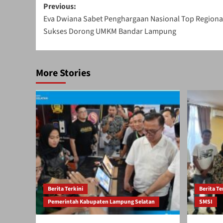
Post
Previous:
Eva Dwiana Sabet Penghargaan Nasional Top Regional
navigation
Sukses Dorong UMKM Bandar Lampung
More Stories
Berita Terkini
Berita Te
Pemerintah Kabupaten Lampung Selatan
SMSI