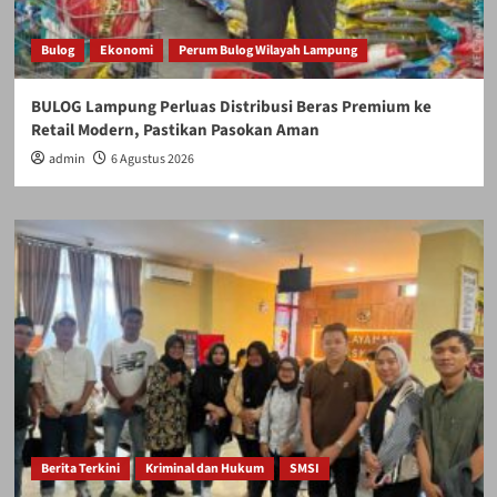
Bulog
Ekonomi
Perum Bulog Wilayah Lampung
BULOG Lampung Perluas Distribusi Beras Premium ke
Retail Modern, Pastikan Pasokan Aman
admin
6 Agustus 2026
Berita Terkini
Kriminal dan Hukum
SMSI