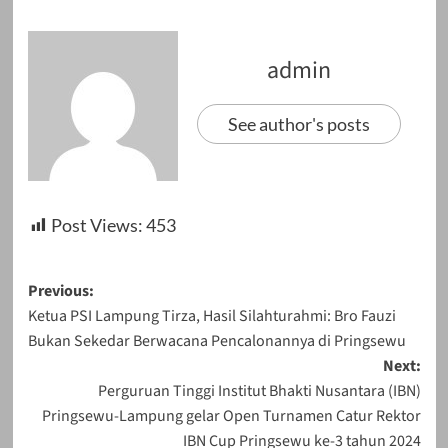
admin
See author's posts
Post Views:
453
Post
Previous:
Ketua PSI Lampung Tirza, Hasil Silahturahmi: Bro Fauzi
navigation
Bukan Sekedar Berwacana Pencalonannya di Pringsewu
Next:
Perguruan Tinggi Institut Bhakti Nusantara (IBN)
Pringsewu-Lampung gelar Open Turnamen Catur Rektor
IBN Cup Pringsewu ke-3 tahun 2024