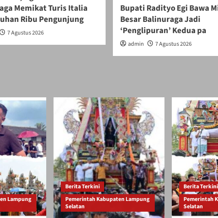
aga Memikat Turis Italia
Bupati Radityo Egi Bawa 
luhan Ribu Pengunjung
Besar Balinuraga Jadi
‘Penglipuran’ Kedua pa
7 Agustus 2026
admin
7 Agustus 2026
Berita Terkini
Berita Terkini
ten Lampung
Pemerintah Kabupaten Lampung
Pemerintah 
Selatan
Selatan