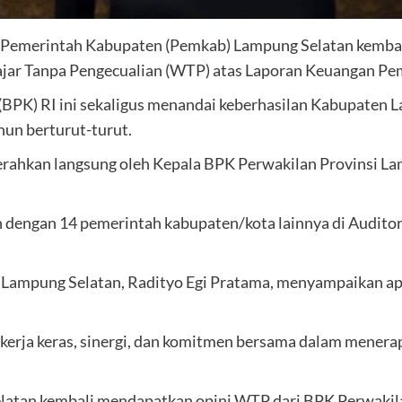
 Pemerintah Kabupaten (Pemkab) Lampung Selatan kemb
ajar Tanpa Pengecualian (WTP) atas Laporan Keuangan P
(BPK) RI ini sekaligus menandai keberhasilan Kabupate
hun berturut-turut.
serahkan langsung oleh Kepala BPK Perwakilan Provinsi 
n dengan 14 pemerintah kabupaten/kota lainnya di Audito
 Lampung Selatan, Radityo Egi Pratama, menyampaikan ap
kerja keras, sinergi, dan komitmen bersama dalam menerap
elatan kembali mendapatkan opini WTP dari BPK Perwakila