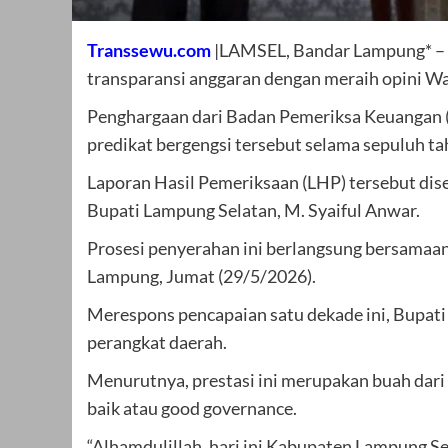
Transsewu.com
|LAMSEL, Bandar Lampung* –
transparansi anggaran dengan meraih opini W
Penghargaan dari Badan Pemeriksa Keuangan 
predikat bergengsi tersebut selama sepuluh ta
Laporan Hasil Pemeriksaan (LHP) tersebut di
Bupati Lampung Selatan, M. Syaiful Anwar.
Prosesi penyerahan ini berlangsung bersamaa
Lampung, Jumat (29/5/2026).
Merespons pencapaian satu dekade ini, Bupati
perangkat daerah.
Menurutnya, prestasi ini merupakan buah dari 
baik atau good governance.
“Alhamdulillah, hari ini Kabupaten Lampung S