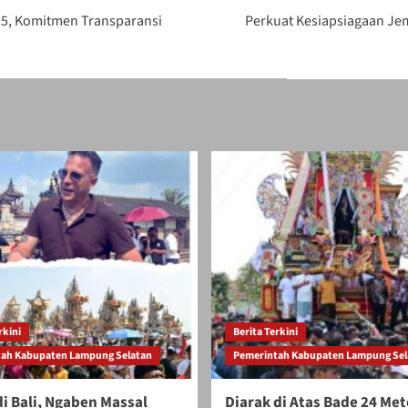
5, Komitmen Transparansi
Perkuat Kesiapsiagaan Je
rkini
Berita Terkini
ah Kabupaten Lampung Selatan
Pemerintah Kabupaten Lampung Sel
i Bali, Ngaben Massal
Diarak di Atas Bade 24 Met