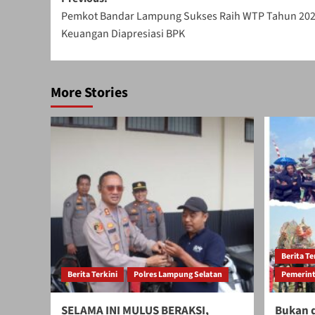
Post
Pemkot Bandar Lampung Sukses Raih WTP Tahun 202
navigation
Keuangan Diapresiasi BPK
More Stories
Berita Te
Berita Terkini
Polres Lampung Selatan
Pemerint
SELAMA INI MULUS BERAKSI,
Bukan d