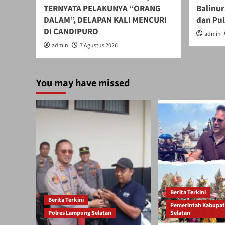
TERNYATA PELAKUNYA “ORANG
Balinur
DALAM”, DELAPAN KALI MENCURI
dan Pu
DI CANDIPURO
admin
admin
7 Agustus 2026
You may have missed
Berita Terkini
Berita Terkini
Pemerintah Kabupa
Polres Lampung Selatan
Selatan