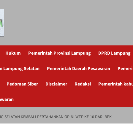
Hukum
Pemerintah Provinsi Lampung
DPRD Lampung
n Lampung Selatan
Pemerintah Daerah Pesawaran
Pemeri
Pedoman Siber
Disclaimer
Redaksi
Pemerintah kab
awaran
G SELATAN KEMBALI PERTAHANKAN OPINI WTP KE-10 DARI BPK