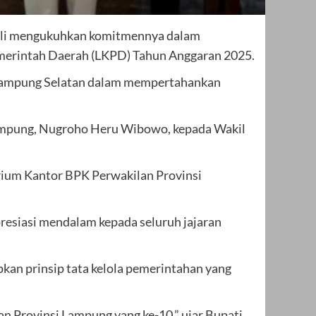
ali mengukuhkan komitmennya dalam
emerintah Daerah (LKPD) Tahun Anggaran 2025.
n Lampung Selatan dalam mempertahankan
Lampung, Nugroho Heru Wibowo, kepada Wakil
rium Kantor BPK Perwakilan Provinsi
resiasi mendalam kepada seluruh jajaran
kan prinsip tata kelola pemerintahan yang
n Provinsi Lampung yang ke-10,” ujar Bupati