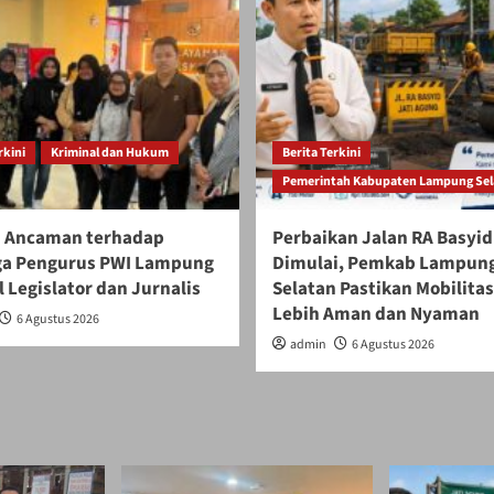
rkini
Kriminal dan Hukum
Berita Terkini
Pemerintah Kabupaten Lampung Sel
 Ancaman terhadap
Perbaikan Jalan RA Basyid
ga Pengurus PWI Lampung
Dimulai, Pemkab Lampun
 Legislator dan Jurnalis
Selatan Pastikan Mobilita
Lebih Aman dan Nyaman
6 Agustus 2026
admin
6 Agustus 2026