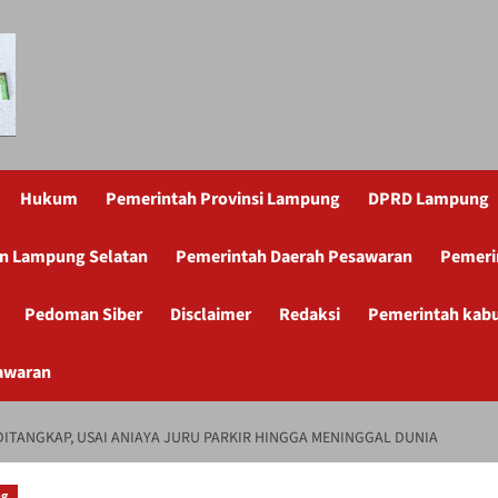
Hukum
Pemerintah Provinsi Lampung
DPRD Lampung
n Lampung Selatan
Pemerintah Daerah Pesawaran
Pemeri
Pedoman Siber
Disclaimer
Redaksi
Pemerintah kab
awaran
DITANGKAP, USAI ANIAYA JURU PARKIR HINGGA MENINGGAL DUNIA
ng