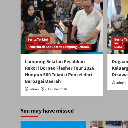
Berita Terkini
Berita Te
Pemerintah Kabupaten Lampung Selatan
SMSI
Lampung Selatan Pecahkan
Dugaan
Rekor! Borneo Flasher Tour 2026
Keluar
Himpun 500 Teknisi Ponsel dari
Dikawal
Berbagai Daerah
admin
admin
6 Agustus 2026
You may have missed