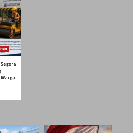
atan
 Segera
g
s Warga