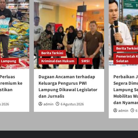
Berita Terkini
Berita Terkini
Pemerintah 
h Lampung
Kriminal dan Hukum
SMSI
Selatan
Perluas
Dugaan Ancaman terhadap
Perbaikan J
 Premium ke
Keluarga Pengurus PWI
Segera Dim
stikan
Lampung Dikawal Legislator
Lampung Se
dan Jurnalis
Mobilitas W
dan Nyama
s 2026
admin
6 Agustus 2026
admin
6