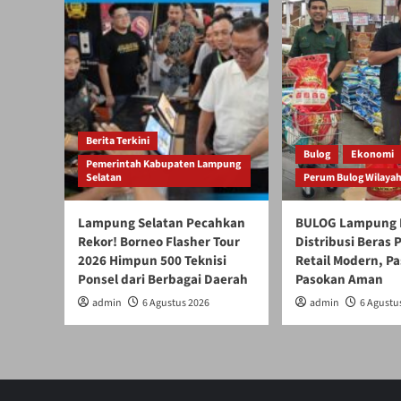
Berita Terkini
Bulog
Ekonomi
Pemerintah Kabupaten Lampung
Selatan
Perum Bulog Wilaya
Lampung Selatan Pecahkan
BULOG Lampung 
Rekor! Borneo Flasher Tour
Distribusi Beras
2026 Himpun 500 Teknisi
Retail Modern, Pa
Ponsel dari Berbagai Daerah
Pasokan Aman
admin
6 Agustus 2026
admin
6 Agustu