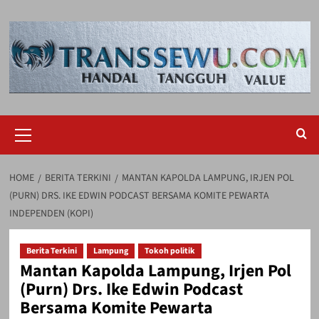
Skip
to
content
Primary
Menu
HOME
BERITA TERKINI
MANTAN KAPOLDA LAMPUNG, IRJEN POL
(PURN) DRS. IKE EDWIN PODCAST BERSAMA KOMITE PEWARTA
INDEPENDEN (KOPI)
Berita Terkini
Lampung
Tokoh politik
Mantan Kapolda Lampung, Irjen Pol
(Purn) Drs. Ike Edwin Podcast
Bersama Komite Pewarta