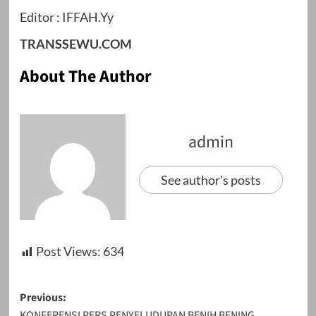
Editor : IFFAH.Yy
TRANSSEWU.COM
About The Author
admin
See author's posts
Post Views:
634
Post
Previous:
KONFERENSI PERS PENYELUDUPAN BENIH BENING