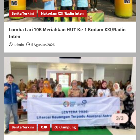
Berita Terkini
Makodam XXI/Radin Inten
Lomba Lari 10K Meriahkan HUT Ke-1 Kodam XXI/Radin
Inten
admin
5 Agustus 2026
Berita Terkini
OJK
OJK lampung