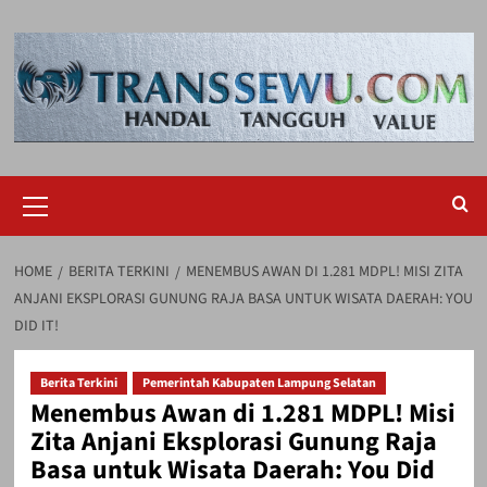
Skip
to
content
Primary
Menu
HOME
BERITA TERKINI
MENEMBUS AWAN DI 1.281 MDPL! MISI ZITA
ANJANI EKSPLORASI GUNUNG RAJA BASA UNTUK WISATA DAERAH: YOU
DID IT!
Berita Terkini
Pemerintah Kabupaten Lampung Selatan
Menembus Awan di 1.281 MDPL! Misi
Zita Anjani Eksplorasi Gunung Raja
Basa untuk Wisata Daerah: You Did