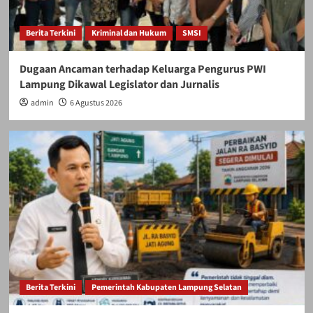
Berita Terkini
Kriminal dan Hukum
SMSI
Dugaan Ancaman terhadap Keluarga Pengurus PWI
Lampung Dikawal Legislator dan Jurnalis
admin
6 Agustus 2026
Berita Terkini
Pemerintah Kabupaten Lampung Selatan