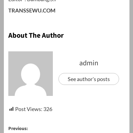
TRANSSEWU.COM
About The Author
admin
See author's posts
Post Views:
326
Post
Previous: