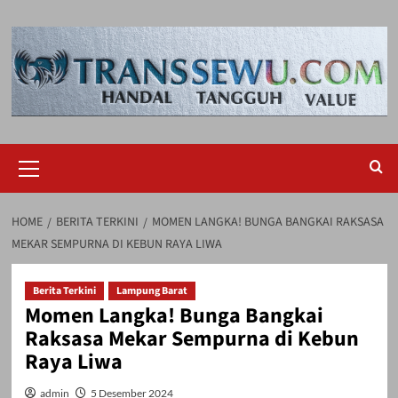
Skip
to
content
Primary
Menu
HOME
BERITA TERKINI
MOMEN LANGKA! BUNGA BANGKAI RAKSASA
MEKAR SEMPURNA DI KEBUN RAYA LIWA
Berita Terkini
Lampung Barat
Momen Langka! Bunga Bangkai
Raksasa Mekar Sempurna di Kebun
Raya Liwa
admin
5 Desember 2024