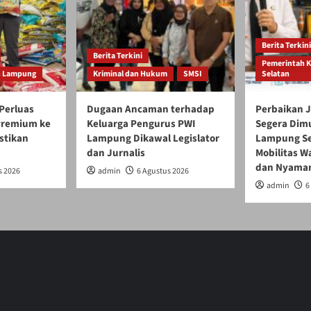
Berita Terkini
Berita Terkini
Pemerintah 
h Lampung
Kriminal dan Hukum
SMSI
Selatan
Perluas
Dugaan Ancaman terhadap
Perbaikan J
 Premium ke
Keluarga Pengurus PWI
Segera Dim
stikan
Lampung Dikawal Legislator
Lampung Se
dan Jurnalis
Mobilitas W
dan Nyama
s 2026
admin
6 Agustus 2026
admin
6