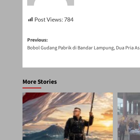
Post Views:
784
Post
Previous:
Bobol Gudang Pabrik di Bandar Lampung, Dua Pria Asa
navigation
More Stories