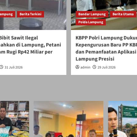
Lampung
Berita Terkini
Bandar Lampung
Berita Utama
Polda Lampung
Bibit Sawit Ilegal
KBPP Polri Lampung Duku
ahkan di Lampung, Petani
Kepengurusan Baru PP KBP
m Rugi Rp42 Miliar per
dan Pemanfaatan Aplikasi
Lampung Presisi
31 Juli 2026
admin
29 Juli 2026