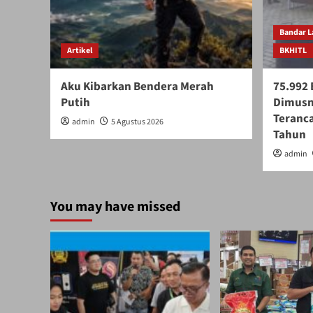
Bandar 
Artikel
BKHITL
Aku Kibarkan Bendera Merah
75.992 
Putih
Dimusn
Teranca
admin
5 Agustus 2026
Tahun
admin
You may have missed