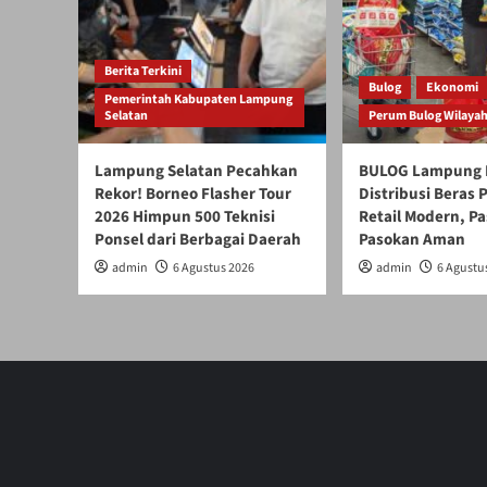
Berita Terkini
Bulog
Ekonomi
Pemerintah Kabupaten Lampung
Selatan
Perum Bulog Wilaya
Lampung Selatan Pecahkan
BULOG Lampung 
Rekor! Borneo Flasher Tour
Distribusi Beras
2026 Himpun 500 Teknisi
Retail Modern, Pa
Ponsel dari Berbagai Daerah
Pasokan Aman
admin
6 Agustus 2026
admin
6 Agustu