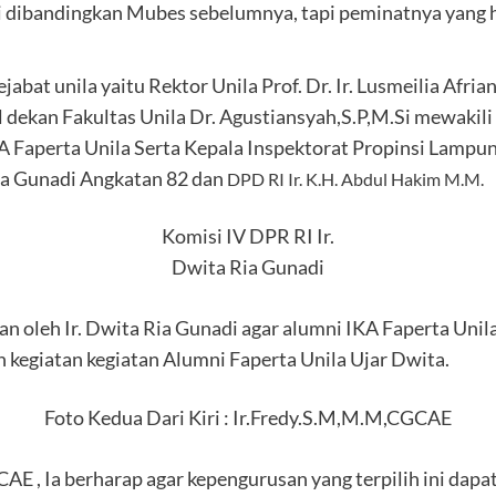
epi dibandingkan Mubes sebelumnya, tapi peminatnya yang
bat unila yaitu Rektor Unila Prof. Dr. Ir. Lusmeilia Afrian
 dekan Fakultas Unila Dr. Agustiansyah,S.P,M.Si mewakili 
Faperta Unila Serta Kepala Inspektorat Propinsi Lampu
ia Gunadi Angkatan 82 dan
DPD RI Ir. K.H. Abdul Hakim M.M.
Komisi IV DPR RI Ir.
Dwita Ria Gunadi
n oleh Ir. Dwita Ria Gunadi agar alumni IKA Faperta Uni
 kegiatan kegiatan Alumni Faperta Unila Ujar Dwita.
Foto Kedua Dari Kiri : Ir.Fredy.S.M,M.M,CGCAE
E , Ia berharap agar kepengurusan yang terpilih ini dapa