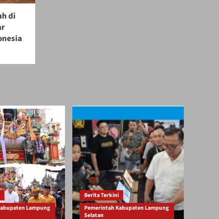
ah di
ar
onesia
Berita Terkini
Kabupaten Lampung
Pemerintah Kabupaten Lampung
Selatan