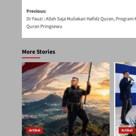
Post
Previous:
Dr Fauzi : Allah Saja Muliakan Hafidz Quran, Program
navigation
Quran Pringsewu
More Stories
Artikel
Artikel