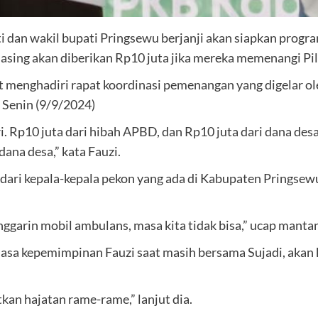
i dan wakil bupati Pringsewu berjanji akan siapkan progr
masing akan diberikan Rp10 juta jika mereka memenangi P
at menghadiri rapat koordinasi pemenangan yang digelar 
 Senin (9/9/2024)
 Rp10 juta dari hibah APBD, dan Rp10 juta dari dana desa.
dana desa,” kata Fauzi.
dari kepala-kepala pekon yang ada di Kabupaten Pringse
anggarin mobil ambulans, masa kita tidak bisa,” ucap man
masa kepemimpinan Fauzi saat masih bersama Sujadi, akan
tkan hajatan rame-rame,” lanjut dia.