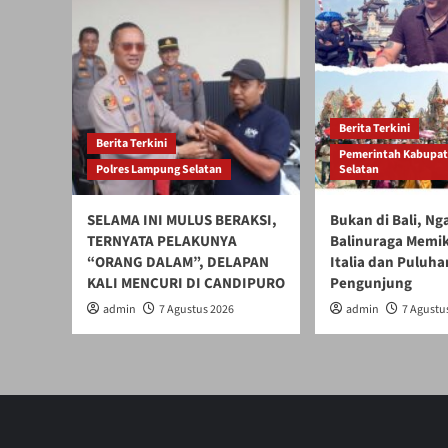
Berita Terkini
Berita Terkini
Pemerintah Kabupa
Polres Lampung Selatan
Selatan
SELAMA INI MULUS BERAKSI,
Bukan di Bali, N
TERNYATA PELAKUNYA
Balinuraga Memik
“ORANG DALAM”, DELAPAN
Italia dan Puluha
KALI MENCURI DI CANDIPURO
Pengunjung
admin
7 Agustus 2026
admin
7 Agustu