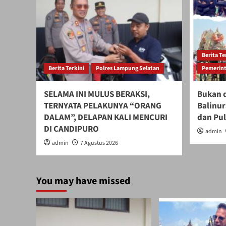
Berita Te
Berita Terkini
Polres Lampung Selatan
Pemerint
SELAMA INI MULUS BERAKSI,
Bukan d
TERNYATA PELAKUNYA “ORANG
Balinur
DALAM”, DELAPAN KALI MENCURI
dan Pu
DI CANDIPURO
admin
admin
7 Agustus 2026
You may have missed