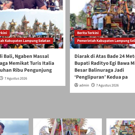
rkini
Berita Terkini
ah Kabupaten Lampung Selatan
Pemerintah Kabupaten Lampung Sel
i Bali, Ngaben Massal
Diarak di Atas Bade 24 Met
aga Memikat Turis Italia
Bupati Radityo Egi Bawa 
luhan Ribu Pengunjung
Besar Balinuraga Jadi
‘Penglipuran’ Kedua pa
7 Agustus 2026
admin
7 Agustus 2026