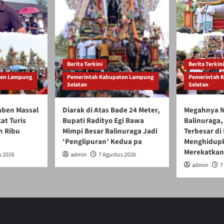
Berita Terkini
Berita Terkini
ten Lampung
Pemerintah Kabupaten Lampung
Pemerintah 
Selatan
Selatan
gaben Massal
Diarak di Atas Bade 24 Meter,
Megahnya N
at Turis
Bupati Radityo Egi Bawa
Balinuraga, 
n Ribu
Mimpi Besar Balinuraga Jadi
Terbesar di
‘Penglipuran’ Kedua pa
Menghidupk
Merekatkan
s 2026
admin
7 Agustus 2026
admin
7