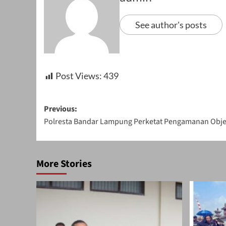
See author's posts
Post Views:
439
Post
Previous:
Polresta Bandar Lampung Perketat Pengamanan Obje
navigation
More Stories