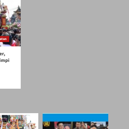
atan
er,
Mimpi