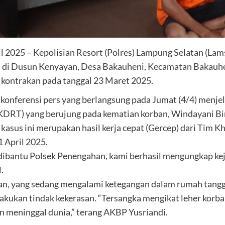
l 2025 – Kepolisian Resort (Polres) Lampung Selatan (Lams
di Dusun Kenyayan, Desa Bakauheni, Kecamatan Bakauhen
kontrakan pada tanggal 23 Maret 2025.
konferensi pers yang berlangsung pada Jumat (4/4) menj
KDRT) yang berujung pada kematian korban, Windayani Bi
us ini merupakan hasil kerja cepat (Gercep) dari Tim K
1 April 2025.
 dibantu Polsek Penengahan, kami berhasil mengungkap kej
.
an, yang sedang mengalami ketegangan dalam rumah tangga
lakukan tindak kekerasan. “Tersangka mengikat leher korb
n meninggal dunia,” terang AKBP Yusriandi.