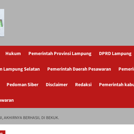
Hukum
Pemerintah Provinsi Lampung
DPRD Lampung
n Lampung Selatan
Pemerintah Daerah Pesawaran
Pemeri
Pedoman Siber
Disclaimer
Redaksi
Pemerintah kab
awaran
, AKHIRNYA BERHASIL DI BEKUK.
an