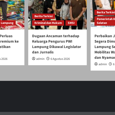
Berita Terkini
Berita Terkini
Pemerintah 
h Lampung
Kriminal dan Hukum
SMSI
Selatan
Perluas
Dugaan Ancaman terhadap
Perbaikan J
 Premium ke
Keluarga Pengurus PWI
Segera Dim
stikan
Lampung Dikawal Legislator
Lampung Se
dan Jurnalis
Mobilitas W
dan Nyama
s 2026
admin
6 Agustus 2026
admin
6