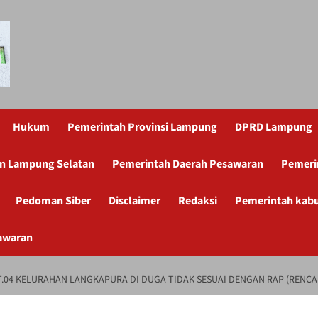
Hukum
Pemerintah Provinsi Lampung
DPRD Lampung
n Lampung Selatan
Pemerintah Daerah Pesawaran
Pemeri
Pedoman Siber
Disclaimer
Redaksi
Pemerintah kab
awaran
T.04 KELURAHAN LANGKAPURA DI DUGA TIDAK SESUAI DENGAN RAP (REN