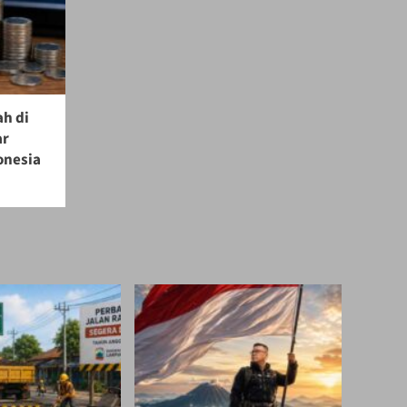
ah di
ar
onesia