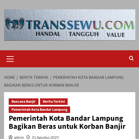
Skip
to
content
Primary
Menu
HOME
BERITA TERKINI
PEMERINTAH KOTA BANDAR LAMPUNG
BAGIKAN BERAS UNTUK KORBAN BANJIR
Bencana Banjir
Berita Terkini
Pemerintah Kota Bandar Lampung
Pemerintah Kota Bandar Lampung
Bagikan Beras untuk Korban Banjir
admin
31 Agustus 2025