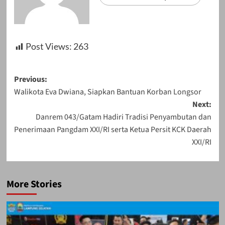
Post Views:
263
Post
Previous:
Walikota Eva Dwiana, Siapkan Bantuan Korban Longsor
navigation
Next:
Danrem 043/Gatam Hadiri Tradisi Penyambutan dan
Penerimaan Pangdam XXI/RI serta Ketua Persit KCK Daerah
XXI/RI
More Stories