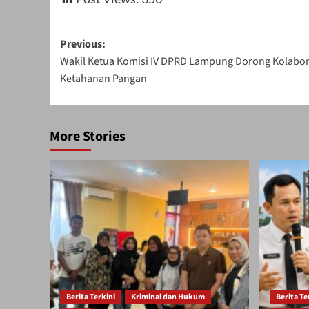
Post
Previous:
Wakil Ketua Komisi IV DPRD Lampung Dorong Kolabo
navigation
Ketahanan Pangan
More Stories
Berita Terkini
Kriminal dan Hukum
Berita Te