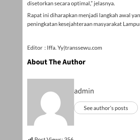
disetorkan secara optimal,” jelasnya.
Rapat ini diharapkan menjadi langkah awal yan
peningkatan kesejahteraan masyarakat Lampung
Editor : Iffa. Yy|transsewu.com
About The Author
admin
See author's posts
Post Views:
356