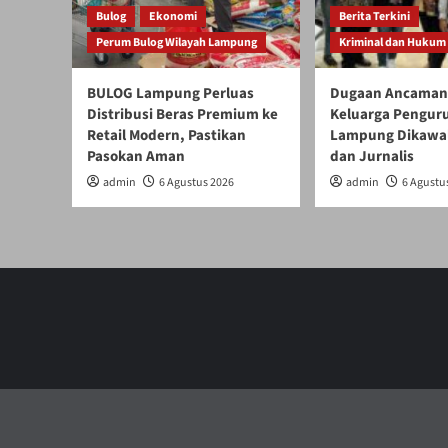
Bulog
Ekonomi
Berita Terkini
Perum Bulog Wilayah Lampung
Kriminal dan Hukum
BULOG Lampung Perluas
Dugaan Ancaman
Distribusi Beras Premium ke
Keluarga Pengur
Retail Modern, Pastikan
Lampung Dikawal 
Pasokan Aman
dan Jurnalis
admin
6 Agustus 2026
admin
6 Agustu