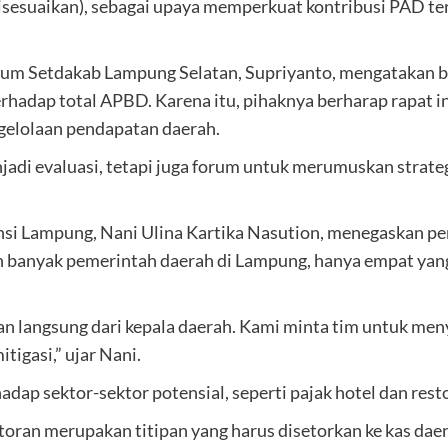
isesuaikan), sebagai upaya memperkuat kontribusi PAD t
Umum Setdakab Lampung Selatan, Supriyanto, mengatakan
rhadap total APBD. Karena itu, pihaknya berharap rapat 
gelolaan pendapatan daerah.
adi evaluasi, tetapi juga forum untuk merumuskan strateg
nsi Lampung, Nani Ulina Kartika Nasution, menegaskan p
n banyak pemerintah daerah di Lampung, hanya empat yan
 langsung dari kepala daerah. Kami minta tim untuk men
tigasi,” ujar Nani.
dap sektor-sektor potensial, seperti pajak hotel dan rest
toran merupakan titipan yang harus disetorkan ke kas da