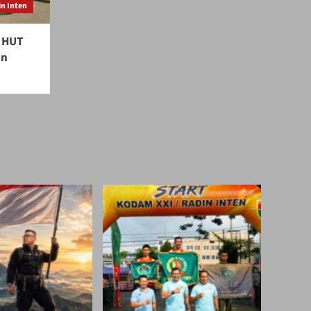
n Inten
 HUT
en