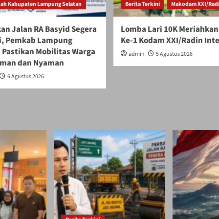
ah Kabupaten Lampung Selatan
Berita Terkini
Makodam XXI/Radi
an Jalan RA Basyid Segera
Lomba Lari 10K Meriahkan
i, Pemkab Lampung
Ke-1 Kodam XXI/Radin Int
 Pastikan Mobilitas Warga
admin
5 Agustus 2026
Aman dan Nyaman
6 Agustus 2026