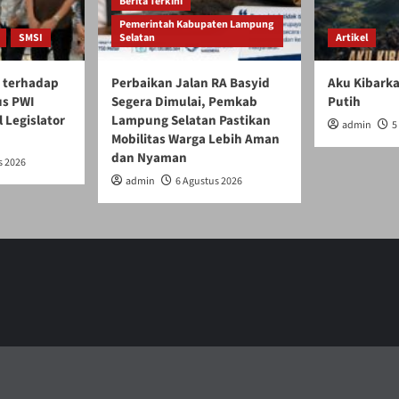
Berita Terkini
Pemerintah Kabupaten Lampung
SMSI
Selatan
Artikel
 terhadap
Perbaikan Jalan RA Basyid
Aku Kibark
us PWI
Segera Dimulai, Pemkab
Putih
Legislator
Lampung Selatan Pastikan
admin
5
Mobilitas Warga Lebih Aman
dan Nyaman
s 2026
admin
6 Agustus 2026