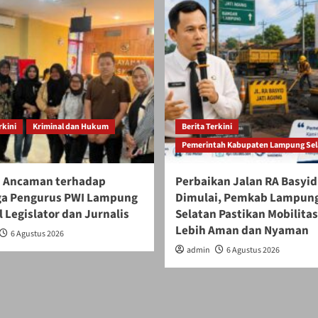
rkini
Kriminal dan Hukum
Berita Terkini
Pemerintah Kabupaten Lampung Sel
 Ancaman terhadap
Perbaikan Jalan RA Basyid
ga Pengurus PWI Lampung
Dimulai, Pemkab Lampun
 Legislator dan Jurnalis
Selatan Pastikan Mobilita
Lebih Aman dan Nyaman
6 Agustus 2026
admin
6 Agustus 2026