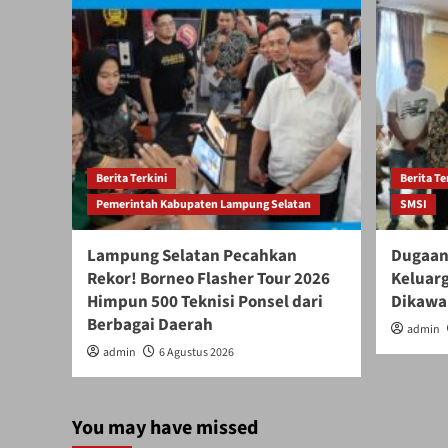
Berita Terkini
Berita Te
Pemerintah Kabupaten Lampung Selatan
SMSI
Lampung Selatan Pecahkan
Dugaan
Rekor! Borneo Flasher Tour 2026
Keluar
Himpun 500 Teknisi Ponsel dari
Dikawal
Berbagai Daerah
admin
admin
6 Agustus 2026
You may have missed