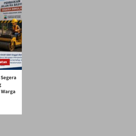
atan
 Segera
g
s Warga