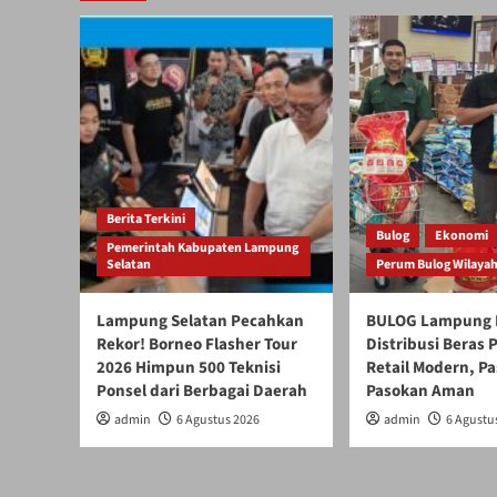
Berita Terkini
Bulog
Ekonomi
Pemerintah Kabupaten Lampung
Selatan
Perum Bulog Wilaya
Lampung Selatan Pecahkan
BULOG Lampung 
Rekor! Borneo Flasher Tour
Distribusi Beras
2026 Himpun 500 Teknisi
Retail Modern, Pa
Ponsel dari Berbagai Daerah
Pasokan Aman
admin
6 Agustus 2026
admin
6 Agustu