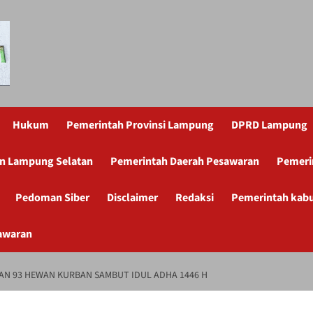
Hukum
Pemerintah Provinsi Lampung
DPRD Lampung
n Lampung Selatan
Pemerintah Daerah Pesawaran
Pemeri
Pedoman Siber
Disclaimer
Redaksi
Pemerintah kab
awaran
N 93 HEWAN KURBAN SAMBUT IDUL ADHA 1446 H