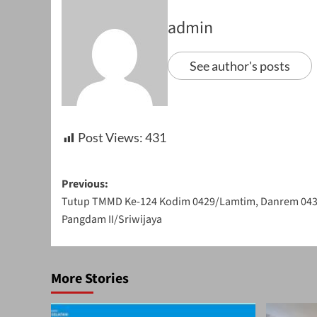
admin
See author's posts
Post Views:
431
Post
Previous:
Tutup TMMD Ke-124 Kodim 0429/Lamtim, Danrem 04
navigation
Pangdam II/Sriwijaya
More Stories