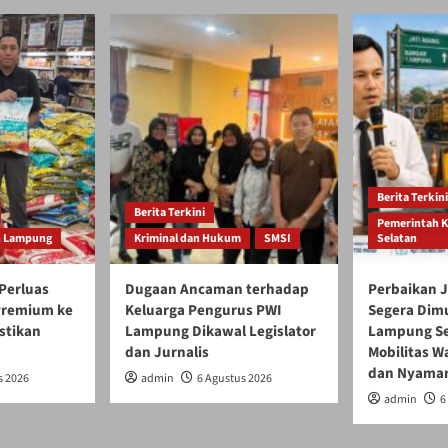
Berita Terkini
Berita Terkini
Pemerintah 
h Lampung
Kriminal dan Hukum
SMSI
Selatan
Perluas
Dugaan Ancaman terhadap
Perbaikan J
 Premium ke
Keluarga Pengurus PWI
Segera Dim
stikan
Lampung Dikawal Legislator
Lampung Se
dan Jurnalis
Mobilitas W
dan Nyama
s 2026
admin
6 Agustus 2026
admin
6