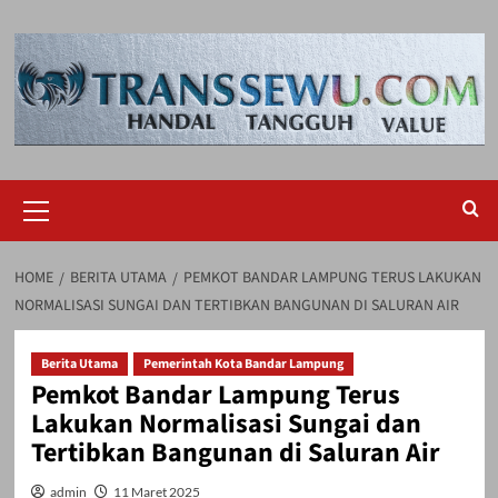
Skip
to
content
Primary
Menu
HOME
BERITA UTAMA
PEMKOT BANDAR LAMPUNG TERUS LAKUKAN
NORMALISASI SUNGAI DAN TERTIBKAN BANGUNAN DI SALURAN AIR
Berita Utama
Pemerintah Kota Bandar Lampung
Pemkot Bandar Lampung Terus
Lakukan Normalisasi Sungai dan
Tertibkan Bangunan di Saluran Air
admin
11 Maret 2025