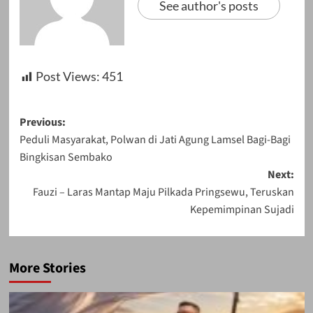
See author's posts
Post Views:
451
Post
Previous:
Peduli Masyarakat, Polwan di Jati Agung Lamsel Bagi-Bagi
navigation
Bingkisan Sembako
Next:
Fauzi – Laras Mantap Maju Pilkada Pringsewu, Teruskan
Kepemimpinan Sujadi
More Stories